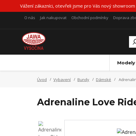
Vážení zákazníci, otevřeli jsme pro Vás nový showroom
O nás
Jak nakupovat
Obchodní podmínky
Doprava zbo
Modely
Úvod
Vybavení
Bundy
Dámské
Adrenalin
Adrenaline Love Ride