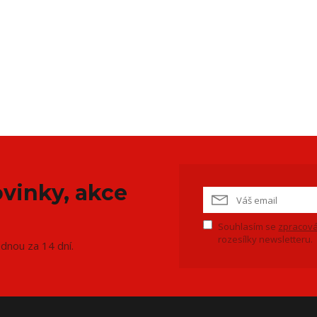
vinky, akce
Souhlasím se
zpracová
rozesílky newsletteru.
ednou za 14 dní.