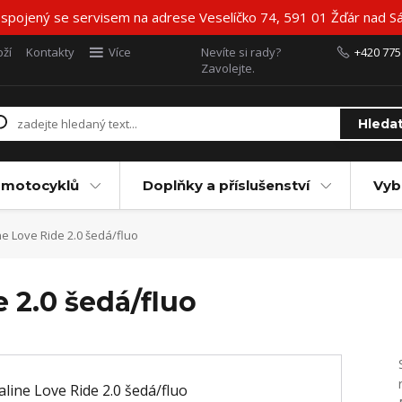
 spojený se servisem na adrese Veselíčko 74, 591 01 Žďár nad Sá
ží
Kontakty
Více
Nevíte si rady?
+420 775
Zavolejte.
Hleda
 motocyklů
Doplňky a příslušenství
Vyb
e Love Ride 2.0 šedá/fluo
 2.0 šedá/fluo