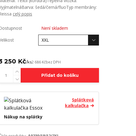
Materiál: Textil (kordura)Tepelná vložka:
VyjímatelnáBarva: šedá/černá/fluoTyp membrány:
Reissa
celý popis
Dostupnost
Není skladem
Velikost
3 250 Kč
/
ks
2 686 Kč
bez DPH
Přidat do košíku
Splátková
kalkulačka
Nákup na splátky
Číslo produktu:
A0230/18/12/2XL