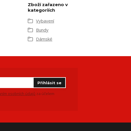
Zboží zařazeno v
kategoriích
Vybavení
Bundy
Dámské
Přihlásit se
ním osobních údajů
za účelem