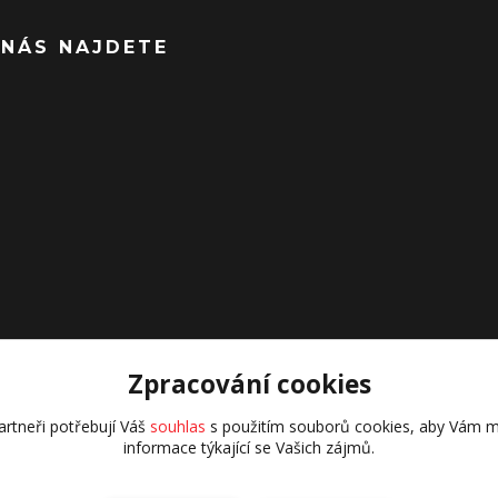
 NÁS NAJDETE
Zpracování cookies
rtneři potřebují Váš
souhlas
s použitím souborů cookies, aby Vám m
informace týkající se Vašich zájmů.