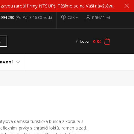
zavou (areál firmy NTSUP). Těšíme se na Vaši návštěvu.
 994 290
(Po-Pá, 8-16:30 hod.)
CZK
Přihlášení
0
ks
za
0 Kč
t
avení
Stylová dámská turistická bunda z kordury s
reflexními prvky s chrániči loktů, ramen a zad.