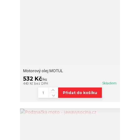
Motorový olej MOTUL
532 Kč
/
ks
Skladem
440 Kč
bez DPH
Přidat do košíku