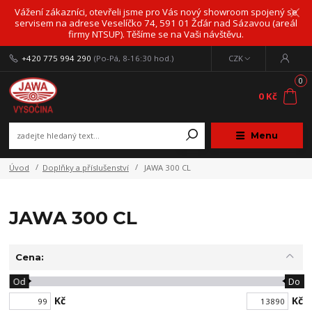
Vážení zákazníci, otevřeli jsme pro Vás nový showroom spojený se
servisem na adrese Veselíčko 74, 591 01 Žďár nad Sázavou (areál
firmy NTSUP). Těšíme se na Vaši návštěvu.
+420 775 994 290
(Po-Pá, 8-16:30 hod.)
CZK
0
0 Kč
Menu
Úvod
Doplňky a příslušenství
JAWA 300 CL
JAWA 300 CL
Cena:
Od
Do
Kč
Kč