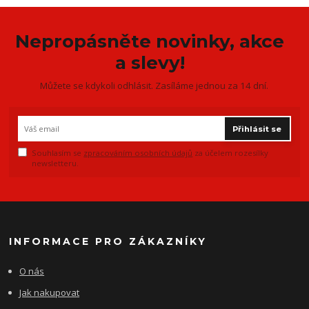
Nepropásněte novinky, akce
a slevy!
Můžete se kdykoli odhlásit. Zasíláme jednou za 14 dní.
Přihlásit se
Souhlasím se
zpracováním osobních údajů
za účelem rozesílky
newsletteru.
INFORMACE PRO ZÁKAZNÍKY
O nás
Jak nakupovat