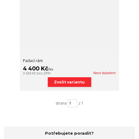
Padací rám
4 400 Kč
/
ks
Není skladem
3 636 Kč
bez DPH
Zvolit variantu
strana
z 1
Potřebujete poradit?