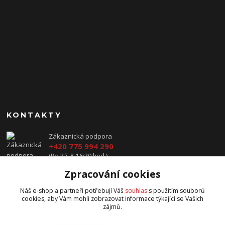
KONTAKTY
Zákaznická podpora
+420 775 994 290
(Po-Pá, 8-16:30 hod.)
Zpracování cookies
prodej@jawavysocina.cz
Náš e-shop a partneři potřebují Váš
souhlas
s použitím souborů
cookies, aby Vám mohli zobrazovat informace týkající se Vašich
zájmů.