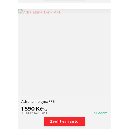
Adrenaline Lynx PPE
1 590 Kč
/
ks
Skladem
1 314 Kč
bez DPH
Zvolit variantu