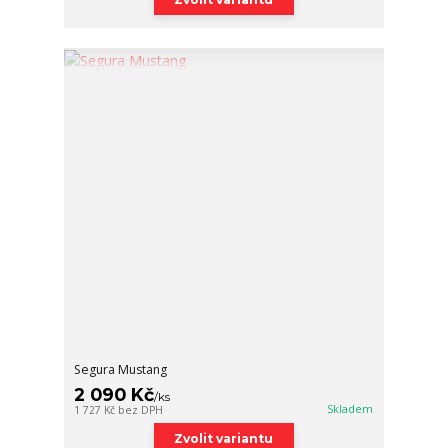
Segura Mustang
2 090 Kč
/
ks
Skladem
1 727 Kč
bez DPH
Zvolit variantu