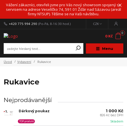
Vážení zákazníci, otevřeli jsme pro Vás nový showroom spojený se
servisem na adrese Veselíčko 74, 591 01 Žďár nad Sázavou (areál
firmy NTSUP). Těšíme se na Vaši návštěvu.
+420 775 994 290
(Po-Pá, 8-16:30 hod.)
CZK
0
0 Kč
Menu
Úvod
Vybavení
Rukavice
Rukavice
Nejprodávanější
Dárkový poukaz
1 000 Kč
1.
826 Kč bez DPH
Skladem
TOP produkt