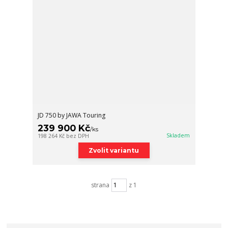
JD 750 by JAWA Touring
239 900 Kč
/
ks
Skladem
198 264 Kč
bez DPH
Zvolit variantu
strana
z 1