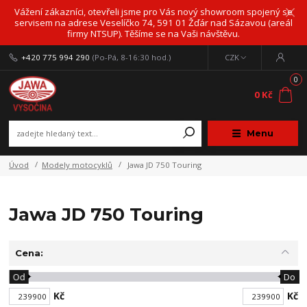
Vážení zákazníci, otevřeli jsme pro Vás nový showroom spojený se
servisem na adrese Veselíčko 74, 591 01 Žďár nad Sázavou (areál
firmy NTSUP). Těšíme se na Vaši návštěvu.
+420 775 994 290
(Po-Pá, 8-16:30 hod.)
CZK
0
0 Kč
Menu
Úvod
Modely motocyklů
Jawa JD 750 Touring
Jawa JD 750 Touring
Cena:
Od
Do
Kč
Kč