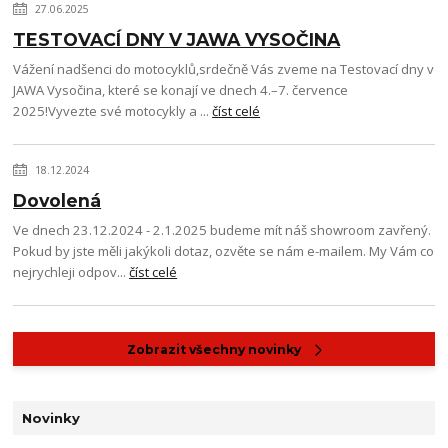
27.06.2025
TESTOVACÍ DNY V JAWA VYSOČINA
Vážení nadšenci do motocyklů,srdečně Vás zveme na Testovací dny v
JAWA Vysočina, které se konají ve dnech 4.–7. července
2025!Vyvezte své motocykly a ...
číst celé
18.12.2024
Dovolená
Ve dnech 23.12.2024 - 2.1.2025 budeme mít náš showroom zavřený.
Pokud by jste měli jakýkoli dotaz, ozvěte se nám e-mailem. My Vám co
nejrychleji odpov...
číst celé
Zobrazit všechny novinky
Novinky