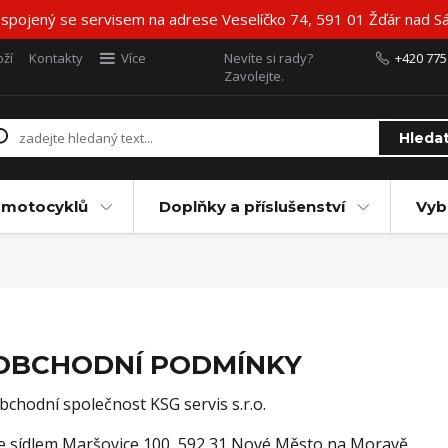
 spojený se servisem na adrese Veselíčko 74, 591 01 Žďár nad Sá
ží
Kontakty
Více
Nevíte si rady?
+420 775
Zavolejte.
Hleda
 motocyklů
Doplňky a příslušenství
Vyb
OBCHODNÍ PODMÍNKY
bchodní společnost KSG servis s.r.o.
e sídlem Maršovice 100, 592 31 Nové Město na Moravě