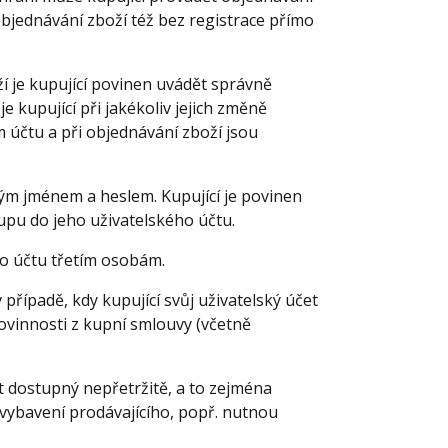
objednávání zboží též bez registrace přímo
í je kupující povinen uvádět správně
e kupující při jakékoliv jejich změně
 účtu a při objednávání zboží jsou
ým jménem a heslem. Kupující je povinen
upu do jeho uživatelského účtu.
o účtu třetím osobám.
případě, kdy kupující svůj uživatelský účet
povinnosti z kupní smlouvy (včetně
t dostupný nepřetržitě, a to zejména
ybavení prodávajícího, popř. nutnou