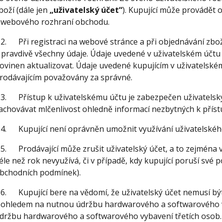
boží (dále jen
„uživatelský účet“
). Kupující může provádět 
 webového rozhraní obchodu.
.2. Při registraci na webové stránce a při objednávání zbož
 pravdivě všechny údaje. Údaje uvedené v uživatelském účtu j
ovinen aktualizovat. Údaje uvedené kupujícím v uživatelském
rodávajícím považovány za správné.
.3. Přístup k uživatelskému účtu je zabezpečen uživatelsk
achovávat mlčenlivost ohledně informací nezbytných k příst
.4. Kupující není oprávněn umožnit využívání uživatelskéh
.5. Prodávající může zrušit uživatelský účet, a to zejména v 
éle než rok nevyužívá, či v případě, kdy kupující poruší své 
bchodních podmínek).
.6. Kupující bere na vědomí, že uživatelský účet nemusí bý
 ohledem na nutnou údržbu hardwarového a softwarového v
držbu hardwarového a softwarového vybavení třetích osob.