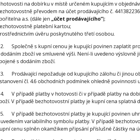
 hotovosti na dobírku v místě určeném kupujícím v objednáv
ezhotovostně převodem na účet prodávajícího č. 441382236
pořitelna a.s. (dále jen
„účet prodávajícího“
);
ezhotovostně platební kartou;
rostřednictvím úvěru poskytnutého třetí osobou.
.2. Společně s kupní cenou je kupující povinen zaplatit pr
 dodáním zboží ve smluvené výši. Není-li uvedeno výslovně j
pojené s dodáním zboží.
.3. Prodávající nepožaduje od kupujícího zálohu či jinou 
stanovení čl. 4.6 obchodních podmínek ohledně povinnosti 
.4. V případě platby v hotovosti či v případě platby na dobí
boží. V případě bezhotovostní platby je kupní cena splatná 
.5. V případě bezhotovostní platby je kupující povinen uh
 uvedením variabilního symbolu platby. V případě bezhotovos
upní cenu splněn okamžikem připsání příslušné částky na úč