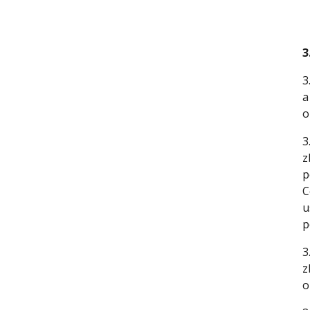
3
3
a
o
3
z
p
C
u
p
3
z
o