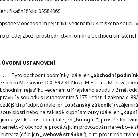
dentifikační číslo: 05584965
apsané v obchodním rejstříku vedeném u Krajského soudu v 
ro prodej zboží prostřednictvím on-line obchodu umístěného
. ÚVODNÍ USTANOVENÍ
.1. Tyto obchodní podmínky (dále jen
„obchodní podmín
e sídlem Maršovice 100, 592 31 Nové Město na Moravě, identi
bchodním rejstříku vedeném u Krajského soudu v Brně, oddíl
pravují v souladu s ustanovením § 1751 odst. 1 zákona č. 89
ozdějších předpisů (dále jen
„občanský zákoník“
) vzájemná
 souvislosti nebo na základě kupní smlouvy (dále jen
„kupní
 jinou fyzickou osobou (dále jen
„kupující“
) prostřednictví
nternetový obchod je prodávajícím provozován na webové s
skutry.cz (dále jen
„webová stránka“
), a to prostřednictvím