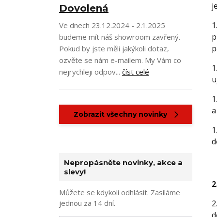
j
Dovolená
1
Ve dnech 23.12.2024 - 2.1.2025
p
budeme mít náš showroom zavřený.
p
Pokud by jste měli jakýkoli dotaz,
ozvěte se nám e-mailem. My Vám co
1
nejrychleji odpov...
číst celé
u
1
a
Zobrazit všechny novinky
1
d
Nepropásněte novinky, akce a
slevy!
2
Můžete se kdykoli odhlásit. Zasíláme
jednou za 14 dní.
2
d