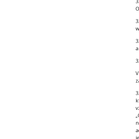
3
O
3
w
3
a
3
V
z
3
k
v
„
n
a
j