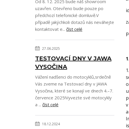
Od 8. 12. 2025 bude náš showroom
uzavřen. Otevřeno bude pouze po
i
předchozí telefonické domluvě.V
z
případě jakýchkoli dotazů nás neváhejte
kontaktovat e...
číst celé
p
27.06.2025
TESTOVACÍ DNY V JAWA
1
VYSOČINA
1
Vážení nadšenci do motocyklů,srdečně
s
Vás zveme na Testovací dny v JAWA
o
Vysočina, které se konají ve dnech 4.–7.
u
července 2025!Vyvezte své motocykly
p
a ...
číst celé
v
a
I
18.12.2024
i