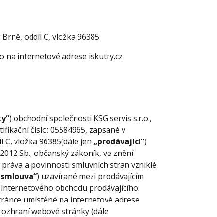
Brně, oddíl C, vložka 96385
 na internetové adrese iskutry.cz
ky“
) obchodní společnosti KSG servis s.r.o.,
fikační číslo: 05584965, zapsané v
 C, vložka 96385(dále jen
„prodávající“
)
/2012 Sb., občanský zákoník, ve znění
 práva a povinnosti smluvních stran vzniklé
 smlouva“
) uzavírané mezi prodávajícím
m internetového obchodu prodávajícího.
tránce umístěné na internetové adrese
 rozhraní webové stránky (dále