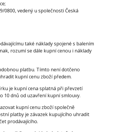
ce;
9/0800, vedený u společnosti Česká
odávajícímu také náklady spojené s balením
inak, rozumí se dále kupní cenou i náklady
obdobnou platbu. Tímto není dotčeno
uhradit kupní cenu zboží předem.
rku je kupní cena splatná při převzetí
do 10 dnů od uzavření kupní smlouvy.
razovat kupní cenu zboží společně
tní platby je závazek kupujícího uhradit
et prodávajícího.