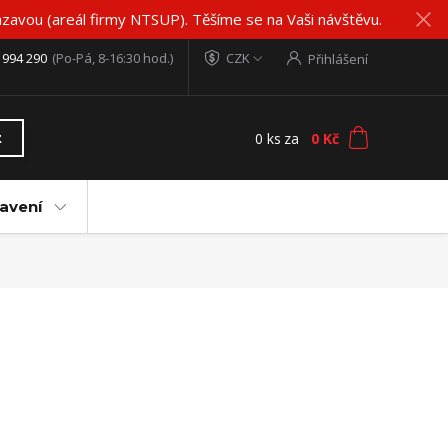
zavou (areál firmy NTSUP). Těšíme se na Vaši návštěvu.
 994 290
(Po-Pá, 8-16:30 hod.)
CZK
Přihlášení
0
ks
za
0 Kč
t
avení