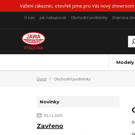
Vážení zákazníci, otevřeli jsme pro Vás nový showroom
O nás
Jak nakupovat
Obchodní podmínky
Doprava zbo
Modely
Úvod
Obchodní podmínky
Novinky
05.12.2025
o
Zavřeno
s