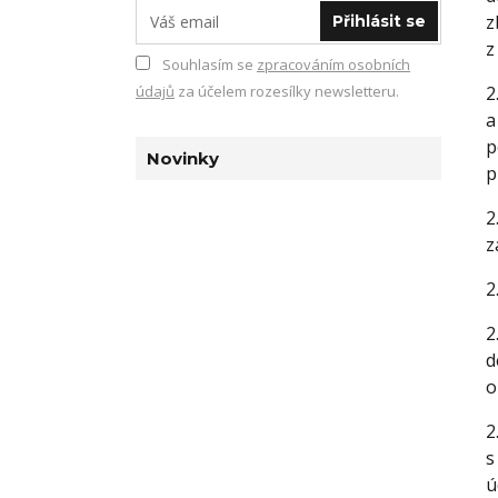
z
Přihlásit se
z
Souhlasím se
zpracováním osobních
údajů
za účelem rozesílky newsletteru.
2
a
p
Novinky
p
2
z
2
2
d
o
2
s
ú