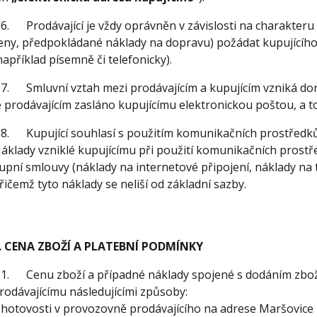
.6. Prodávající je vždy oprávněn v závislosti na charakteru
eny, předpokládané náklady na dopravu) požádat kupujícíh
například písemně či telefonicky).
.7. Smluvní vztah mezi prodávajícím a kupujícím vzniká doru
e prodávajícím zasláno kupujícímu elektronickou poštou, a t
.8. Kupující souhlasí s použitím komunikačních prostředků 
áklady vzniklé kupujícímu při použití komunikačních prostř
upní smlouvy (náklady na internetové připojení, náklady na t
řičemž tyto náklady se neliší od základní sazby.
. CENA ZBOŽÍ A PLATEBNÍ PODMÍNKY
.1. Cenu zboží a případné náklady spojené s dodáním zboží
rodávajícímu následujícími způsoby:
 hotovosti v provozovně prodávajícího na adrese Maršovice