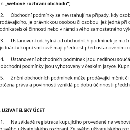
en
„webové rozhraní obchodu“
).
.2. Obchodní podmínky se nevztahují na případy, kdy osob
rodávajícího, je právnickou osobou či osobou, jež jedná při 
odnikatelské činnosti nebo v rámci svého samostatného vý
.3. Ustanovení odchylná od obchodních podmínek je možné
jednání v kupní smlouvě mají přednost před ustanoveními 
.4. Ustanovení obchodních podmínek jsou nedílnou součás
 obchodní podmínky jsou vyhotoveny v českém jazyce. Kupní 
.5. Znění obchodních podmínek může prodávající měnit či
otčena práva a povinnosti vzniklá po dobu účinnosti předc
. UŽIVATELSKÝ ÚČET
.1. Na základě registrace kupujícího provedené na webové
o svého uživatelského rozhraní. Ze svého uživatelského ro