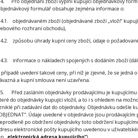
.4. Pro objednání zboží vyplní kupující objednávkový for
bjednávkový formulář obsahuje zejména informace o:
.4.1. objednávaném zboží (objednávané zboží „vloží“ kupuj
ebového rozhraní obchodu),
.4.2. způsobu úhrady kupní ceny zboží, údaje o požadova
.4.3. informace o nákladech spojených s dodáním zboží (dál
 případě uvedení takové ceny, při níž je zjevné, že se jedná o
ávazná a kupní smlouva není uzavřena.
.5. Před zasláním objednávky prodávajícímu je kupujícímu
teré do objednávky kupující vložil, a to i s ohledem na možn
zniklé při zadávání dat do objednávky. Objednávku odešle kup
OBJEDNAT“. Údaje uvedené v objednávce jsou prodávajícím p
eprodleně po obdržení objednávky toto obdržení kupujícímu
dresu elektronické pošty kupujícího uvedenou v uživatelském
en
„elektronická adresa kupujícího“
).