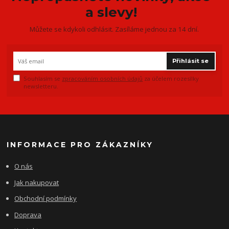
a slevy!
Můžete se kdykoli odhlásit. Zasíláme jednou za 14 dní.
Přihlásit se
Souhlasím se
zpracováním osobních údajů
za účelem rozesílky
newsletteru.
INFORMACE PRO ZÁKAZNÍKY
O nás
Jak nakupovat
Obchodní podmínky
Doprava