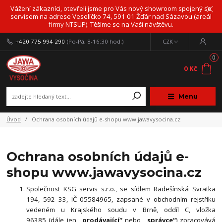
Vážení zákazníci, otevřeli jsme pro Vás nový showroom spojený se
servisem na adrese Veselíčko 74, 591 01 Žďár nad Sázavou (areál
firmy NTSUP). Těšíme se na Vaši návštěvu.
+420 775 994 290
(Po-Pá, 8-16:30 hod.)
CZK
0
0 Kč
Menu
Úvod
Ochrana osobních údajů e-shopu www.jawavysocina.cz
Ochrana osobních údajů e-
shopu www.jawavysocina.cz
Společnost KSG servis s.r.o., se sídlem Radešínská Svratka
194, 592 33, IČ 05584965, zapsané v obchodním rejstříku
vedeném u Krajského soudu v Brně, oddíl C, vložka
96385 (dále jen
„prodávající“
nebo
„správce“
) zpracovává