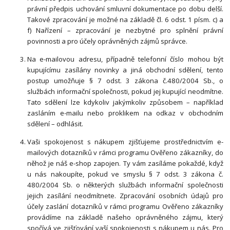
právní předpis uchování smluvní dokumentace po dobu delší.
Takové zpracování je možné na základě čl. 6 odst. 1 písm. c) a
f) Nařízení – zpracování je nezbytné pro splnění právní
povinnosti a pro účely oprávněných zájmů správce.
Na e-mailovou adresu, případně telefonní číslo mohou být
kupujícímu zasílány novinky a jiná obchodní sdělení, tento
postup umožňuje § 7 odst. 3 zákona č.480/2004 Sb., o
službách informační společnosti, pokud jej kupující neodmítne.
Tato sdělení lze kdykoliv jakýmkoliv způsobem – například
zasláním e-mailu nebo proklikem na odkaz v obchodním
sdělení – odhlásit.
Vaši spokojenost s nákupem zjišťujeme prostřednictvím e-
mailových dotazníků v rámci programu Ověřeno zákazníky, do
něhož je náš e-shop zapojen. Ty vám zasíláme pokaždé, když
u nás nakoupíte, pokud ve smyslu § 7 odst. 3 zákona č.
480/2004 Sb. o některých službách informační společnosti
jejich zasílání neodmítnete. Zpracování osobních údajů pro
účely zaslání dotazníků v rámci programu Ověřeno zákazníky
provádíme na základě našeho oprávněného zájmu, který
spočívá ve zjišťování vaší spokojenosti s nákupem u nás. Pro