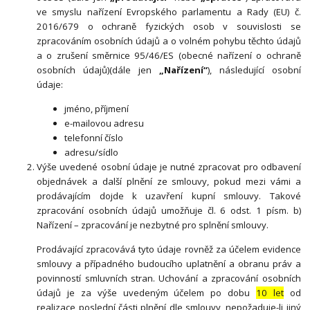
ve smyslu nařízení Evropského parlamentu a Rady (EU) č.
2016/679 o ochraně fyzických osob v souvislosti se
zpracováním osobních údajů a o volném pohybu těchto údajů
a o zrušení směrnice 95/46/ES (obecné nařízení o ochraně
osobních údajů)(dále jen
„Nařízení“
), následující osobní
údaje:
jméno, příjmení
e-mailovou adresu
telefonní číslo
adresu/sídlo
Výše uvedené osobní údaje je nutné zpracovat pro odbavení
objednávek a další plnění ze smlouvy, pokud mezi vámi a
prodávajícím dojde k uzavření kupní smlouvy. Takové
zpracování osobních údajů umožňuje čl. 6 odst. 1 písm. b)
Nařízení – zpracování je nezbytné pro splnění smlouvy.
Prodávající zpracovává tyto údaje rovněž za účelem evidence
smlouvy a případného budoucího uplatnění a obranu práv a
povinností smluvních stran. Uchování a zpracování osobních
údajů je za výše uvedeným účelem po dobu
10 let
od
realizace poslední části plnění dle smlouvy, nepožaduje-li jiný