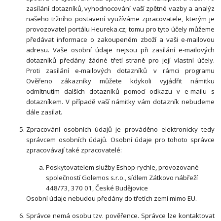
zasílání dotazníků, vyhodnocování vaší zpětné vazby a analýz
našeho tržního postavení využíváme zpracovatele, kterým je
provozovatel portálu Heureka.cz; tomu pro tyto účely můžeme
předávat informace o zakoupeném zboží a vaši e-mailovou
adresu. Vaše osobní údaje nejsou při zasílání e-mailových
dotazníků předány žádné třetí straně pro její vlastní účely.
Proti zasílání e-mailových dotazníků v rámci programu
Ověřeno zákazníky můžete kdykoli vyjádřit námitku
odmítnutím dalších dotazníků pomocí odkazu v e-mailu s
dotazníkem. V případě vaší námitky vám dotazník nebudeme
dále zasílat.
Zpracování osobních údajů je prováděno elektronicky tedy
správcem osobních údajů. Osobní údaje pro tohoto správce
zpracovávají také zpracovatelé:
Poskytovatelem služby Eshop-rychle, provozované
společností Golemos s.r.o., sídlem Zátkovo nábřeží
448/73, 370 01, České Budějovice
Osobní údaje nebudou předány do třetích zemí mimo EU.
Správce nemá osobu tzv. pověřence. Správce lze kontaktovat