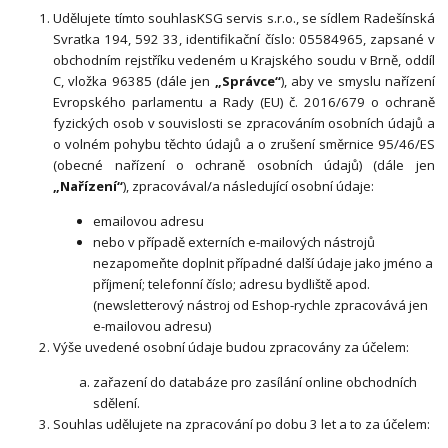
Udělujete tímto souhlasKSG servis s.r.o., se sídlem Radešínská
Svratka 194, 592 33, identifikační číslo: 05584965, zapsané v
obchodním rejstříku vedeném u Krajského soudu v Brně, oddíl
C, vložka 96385 (dále jen
„Správce“
), aby ve smyslu nařízení
Evropského parlamentu a Rady (EU) č. 2016/679 o ochraně
fyzických osob v souvislosti se zpracováním osobních údajů a
o volném pohybu těchto údajů a o zrušení směrnice 95/46/ES
(obecné nařízení o ochraně osobních údajů) (dále jen
„Nařízení“
), zpracovával/a následující osobní údaje:
emailovou adresu
nebo v případě externích e-mailových nástrojů
nezapomeňte doplnit případné další údaje jako jméno a
příjmení; telefonní číslo; adresu bydliště apod.
(newsletterový nástroj od Eshop-rychle zpracovává jen
e-mailovou adresu)
Výše uvedené osobní údaje budou zpracovány za účelem:
zařazení do databáze pro zasílání online obchodních
sdělení.
Souhlas udělujete na zpracování po dobu 3 let a to za účelem: