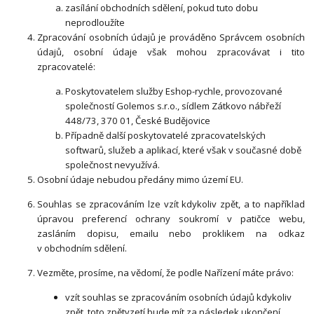
zasílání obchodních sdělení, pokud tuto dobu
neprodloužíte
Zpracování osobních údajů je prováděno Správcem osobních
údajů, osobní údaje však mohou zpracovávat i tito
zpracovatelé:
Poskytovatelem služby Eshop-rychle, provozované
společností Golemos s.r.o., sídlem Zátkovo nábřeží
448/73, 370 01, České Budějovice
Případně další poskytovatelé zpracovatelských
softwarů, služeb a aplikací, které však v současné době
společnost nevyužívá.
Osobní údaje nebudou předány mimo území EU.
Souhlas se zpracováním lze vzít kdykoliv zpět, a to například
úpravou preferencí ochrany soukromí v patičce webu,
zasláním dopisu, emailu nebo proklikem na odkaz
v obchodním sdělení.
Vezměte, prosíme, na vědomí, že podle Nařízení máte právo:
vzít souhlas se zpracováním osobních údajů kdykoliv
zpět, toto zpětvzetí bude mít za následek ukončení