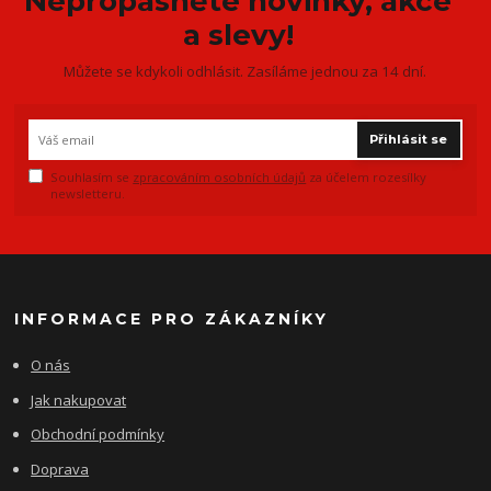
Nepropásněte novinky, akce
a slevy!
Můžete se kdykoli odhlásit. Zasíláme jednou za 14 dní.
Přihlásit se
Souhlasím se
zpracováním osobních údajů
za účelem rozesílky
newsletteru.
INFORMACE PRO ZÁKAZNÍKY
O nás
Jak nakupovat
Obchodní podmínky
Doprava