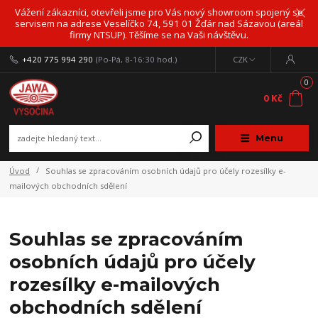
Vážení zákazníci, otevřeli jsme pro Vás nový showroom spojený se
servisem na adrese Veselíčko 74, 591 01 Žďár nad Sázavou (areál
firmy NTSUP). Těšíme se na Vaši návštěvu.
+420 775 994 290
(Po-Pá, 8-16:30 hod.)
CZK
0
0 Kč
Menu
Úvod
Souhlas se zpracováním osobních údajů pro účely rozesílky e-
mailových obchodních sdělení
Souhlas se zpracováním
osobních údajů pro účely
rozesílky e-mailových
obchodních sdělení