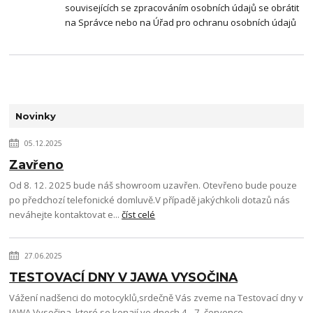
souvisejících se zpracováním osobních údajů se obrátit
na Správce nebo na Úřad pro ochranu osobních údajů
Novinky
05.12.2025
Zavřeno
Od 8. 12. 2025 bude náš showroom uzavřen. Otevřeno bude pouze
po předchozí telefonické domluvě.V případě jakýchkoli dotazů nás
neváhejte kontaktovat e...
číst celé
27.06.2025
TESTOVACÍ DNY V JAWA VYSOČINA
Vážení nadšenci do motocyklů,srdečně Vás zveme na Testovací dny v
JAWA Vysočina, které se konají ve dnech 4.–7. července