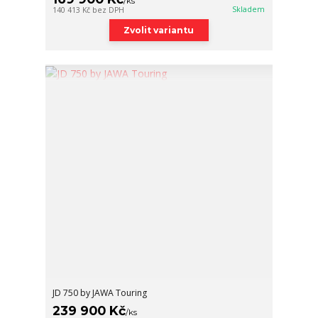
/
ks
Skladem
140 413 Kč
bez DPH
Zvolit variantu
JD 750 by JAWA Touring
239 900 Kč
/
ks