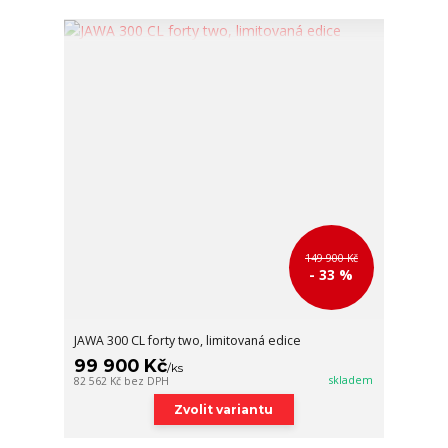
149 900 Kč
- 33 %
JAWA 300 CL forty two, limitovaná edice
99 900 Kč
/
ks
skladem
82 562 Kč
bez DPH
Zvolit variantu