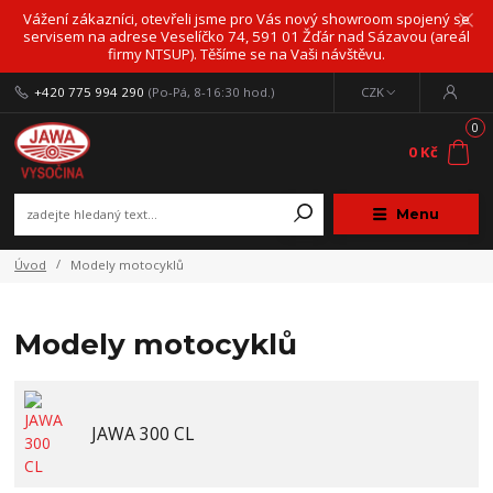
Vážení zákazníci, otevřeli jsme pro Vás nový showroom spojený se
servisem na adrese Veselíčko 74, 591 01 Žďár nad Sázavou (areál
firmy NTSUP). Těšíme se na Vaši návštěvu.
+420 775 994 290
(Po-Pá, 8-16:30 hod.)
CZK
0
0 Kč
Menu
Úvod
Modely motocyklů
Modely motocyklů
JAWA 300 CL