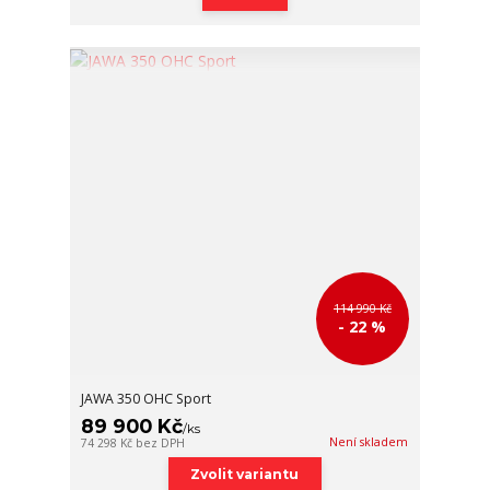
114 990 Kč
- 22 %
JAWA 350 OHC Sport
89 900 Kč
/
ks
Není skladem
74 298 Kč
bez DPH
Zvolit variantu