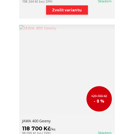
Skladem
198 264 Kč
bez DPH
Zvolit variantu
129 700 Kč
- 8 %
JAWA 400 Geeny
118 700 Kč
/
ks
Skladem
98 099 Kč
bez DPH