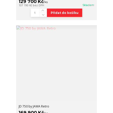
129 700 Kč
/
ks
Skladem
107 190 Kč
bez DPH
Přidat do košíku
JD 750 by JAWA Retro
169 900 Kč