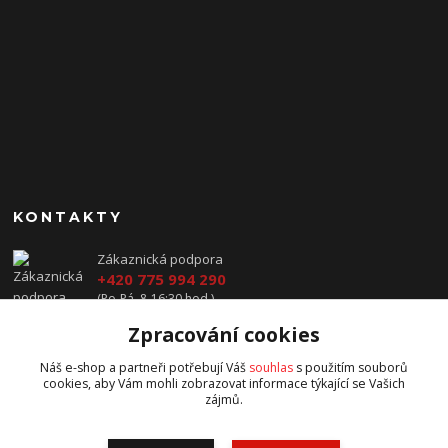
KONTAKTY
Zákaznická podpora
+420 775 994 290
(Po-Pá, 8-16:30 hod.)
Zpracování cookies
prodej@jawavysocina.cz
Náš e-shop a partneři potřebují Váš
souhlas
s použitím souborů
cookies, aby Vám mohli zobrazovat informace týkající se Vašich
zájmů.