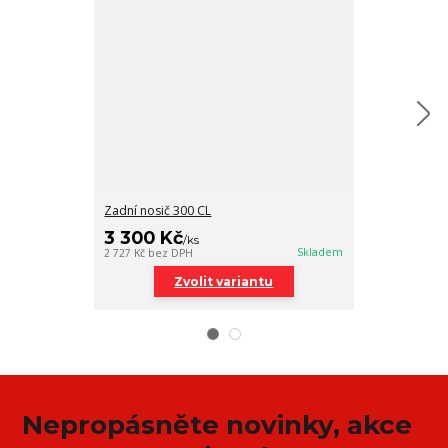
Zadní nosič 300 CL
Zadní kufr 30l
1 940 Kč
3 300 Kč
/
/
ks
1 603 Kč
bez DP
Skladem
2 727 Kč
bez DPH
Zvolit variantu
Nepropásněte novinky, akce