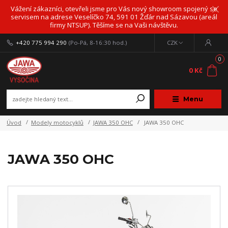
Vážení zákazníci, otevřeli jsme pro Vás nový showroom spojený se
servisem na adrese Veselíčko 74, 591 01 Žďár nad Sázavou (areál
firmy NTSUP). Těšíme se na Vaši návštěvu.
+420 775 994 290
(Po-Pá, 8-16:30 hod.)
CZK
0
0 Kč
Menu
Úvod
Modely motocyklů
JAWA 350 OHC
JAWA 350 OHC
JAWA 350 OHC