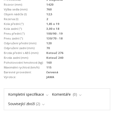
Rozvor (mm):
1420
Výška sedla (mm):
760
Objem nádrže (l):
12,5
Rezerva (l):
2
Kola přední ("):
1,85 x 19
Kola zadní ("):
3,00 x 18
Pneu přední ("):
100/90 - 19
Pneu zadní ("):
130/70 - 18
Odpružení přední (mm):
120
Odpružení zadní (mm):
70
Brzda přední s ABS (mm):
Kotouč 276
Brzda zadní (mm):
Kotouč 240
Pohotovostní hmotnost (kg):
160
Maximální rychlost (km/h):
115
Barevné provedení:
červená
Výrobce:
JAWA
Kompletní specifikace
Komentáře
0
Související zboží
2