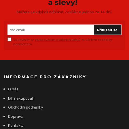
a slevy!
Můžete se kdykoli odhlásit. Zasíláme jednou za 14 dní.
Přihlásit se
Souhlasím se
zpracováním osobních údajů
za účelem rozesílky
newsletteru.
INFORMACE PRO ZÁKAZNÍKY
O nás
Jak nakupovat
Obchodní podmínky
Doprava
Kontakty