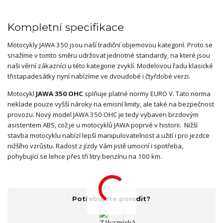
Kompletní specifikace
Motocykly JAWA 350 jsou naší tradiční objemovou kategorií. Proto se
snažíme v tomto směru udržovat jednotné standardy, na které jsou
naši věrní zákazníci u této kategorie zvyklí. Modelovou řadu klasické
třistapadesátky nyní nabízíme ve dvoudobé i čtyřdobé verzi.
Motocykl
JAWA 350 OHC
splňuje platné normy EURO V. Tato norma
neklade pouze vyšší nároky na emisní limity, ale také na bezpečnost
provozu. Nový model JAWA 350 OHC je tedy vybaven brzdovým
asistentem ABS, což je u motocyklů JAWA poprvé v historii. Nižší
stavba motocyklu nabízí lepší manipulovatelnost a užití i pro jezdce
nižšího vzrůstu. Radost z jízdy Vám jistě umocní i spotřeba,
pohybující se lehce přes tři litry benzínu na 100 km.
Potřebujete poradit?