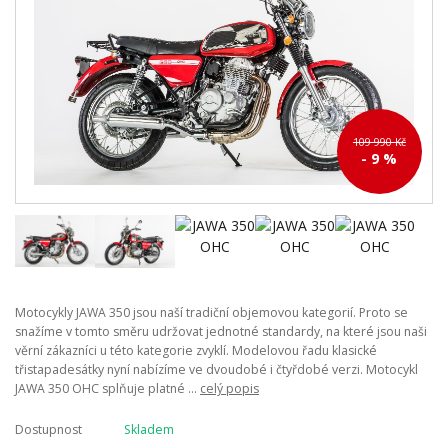
109 990 Kč
- 9 %
Motocykly JAWA 350 jsou naší tradiční objemovou kategorií. Proto se
snažíme v tomto směru udržovat jednotné standardy, na které jsou naši
věrní zákazníci u této kategorie zvyklí. Modelovou řadu klasické
třistapadesátky nyní nabízíme ve dvoudobé i čtyřdobé verzi. Motocykl
JAWA 350 OHC splňuje platné ...
celý popis
Dostupnost
Skladem