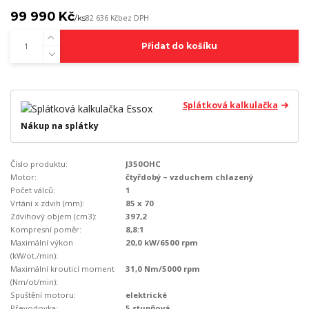
99 990 Kč
/
ks
82 636 Kč
bez DPH
Přidat do košíku
Splátková kalkulačka
Nákup na splátky
Číslo produktu:
J350OHC
Motor:
čtyřdobý – vzduchem chlazený
Počet válců:
1
Vrtání x zdvih (mm):
85 x 70
Zdvihový objem (cm3):
397,2
Kompresní poměr:
8,8:1
Maximální výkon
20,0 kW/6500 rpm
(kW/ot./min):
Maximální krouticí moment
31,0 Nm/5000 rpm
(Nm/ot/min):
Spuštění motoru:
elektrické
Převodovka:
5 stupňová