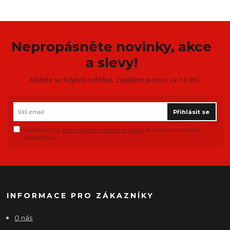
Nepropásněte novinky, akce
a slevy!
Můžete se kdykoli odhlásit. Zasíláme jednou za 14 dní.
Přihlásit se
Souhlasím se
zpracováním osobních údajů
za účelem rozesílky
newsletteru.
INFORMACE PRO ZÁKAZNÍKY
O nás