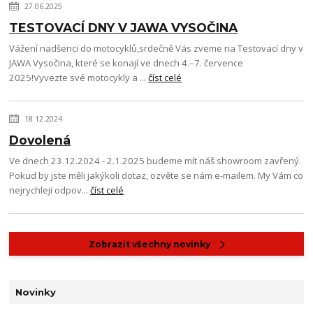
27.06.2025
TESTOVACÍ DNY V JAWA VYSOČINA
Vážení nadšenci do motocyklů,srdečně Vás zveme na Testovací dny v
JAWA Vysočina, které se konají ve dnech 4.–7. července
2025!Vyvezte své motocykly a ...
číst celé
18.12.2024
Dovolená
Ve dnech 23.12.2024 - 2.1.2025 budeme mít náš showroom zavřený.
Pokud by jste měli jakýkoli dotaz, ozvěte se nám e-mailem. My Vám co
nejrychleji odpov...
číst celé
Zobrazit všechny novinky
Novinky