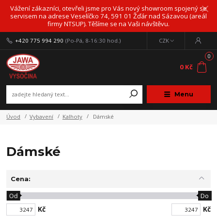
Vážení zákazníci, otevřeli jsme pro Vás nový showroom spojený se
servisem na adrese Veselíčko 74, 591 01 Žďár nad Sázavou (areál
firmy NTSUP). Těšíme se na Vaši návštěvu.
+420 775 994 290
(Po-Pá, 8-16:30 hod.)
CZK
0
0 Kč
Menu
Úvod
Vybavení
Kalhoty
Dámské
Dámské
Cena:
Od
Do
Kč
Kč