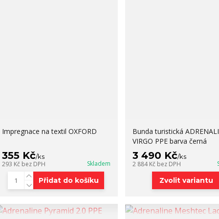
Impregnace na textil OXFORD
Bunda turistická ADRENAL
VIRGO PPE barva černá
355 Kč
3 490 Kč
/
ks
/
ks
Skladem
293 Kč
bez DPH
2 884 Kč
bez DPH
Přidat do košíku
Zvolit variantu