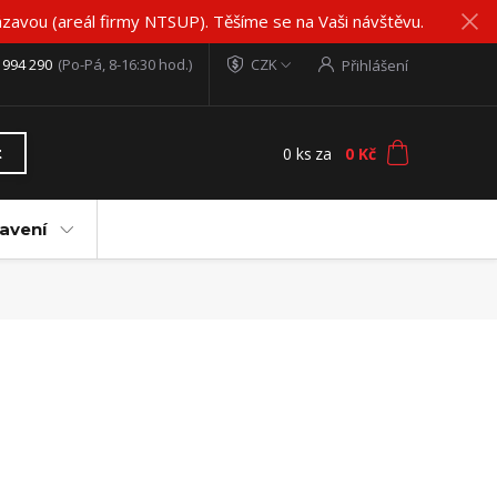
zavou (areál firmy NTSUP). Těšíme se na Vaši návštěvu.
 994 290
(Po-Pá, 8-16:30 hod.)
CZK
Přihlášení
0
ks
za
0 Kč
t
avení