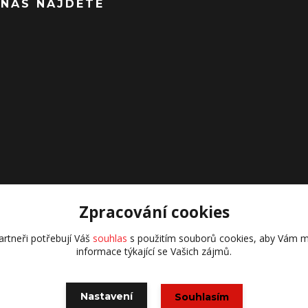
 NÁS NAJDETE
Zpracování cookies
rtneři potřebují Váš
souhlas
s použitím souborů cookies, aby Vám m
informace týkající se Vašich zájmů.
všechna práva vyhrazena
Nastavení
Souhlasím