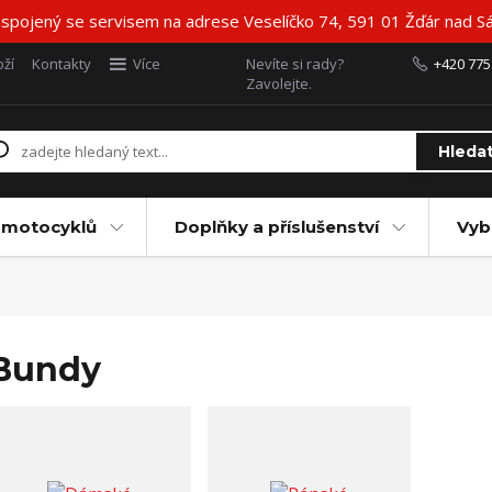
 spojený se servisem na adrese Veselíčko 74, 591 01 Žďár nad Sá
ží
Kontakty
Více
Nevíte si rady?
+420 775
Zavolejte.
Hleda
 motocyklů
Doplňky a příslušenství
Vyb
Bundy