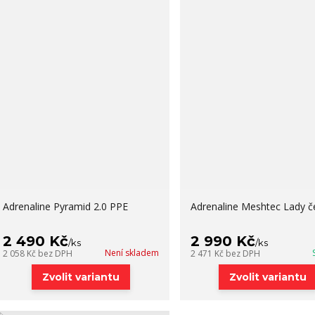
Adrenaline Pyramid 2.0 PPE
Adrenaline Meshtec Lady č
2 490 Kč
2 990 Kč
/
ks
/
ks
Není skladem
2 058 Kč
bez DPH
2 471 Kč
bez DPH
Zvolit variantu
Zvolit variantu