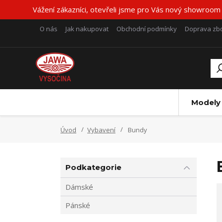
Vážení zákazníci, otevřeli jsme pro Vás nový showroom
O nás
Jak nakupovat
Obchodní podmínky
Doprava zbo
Modely
Úvod
Vybavení
Bundy
Podkategorie
Dámské
Pánské