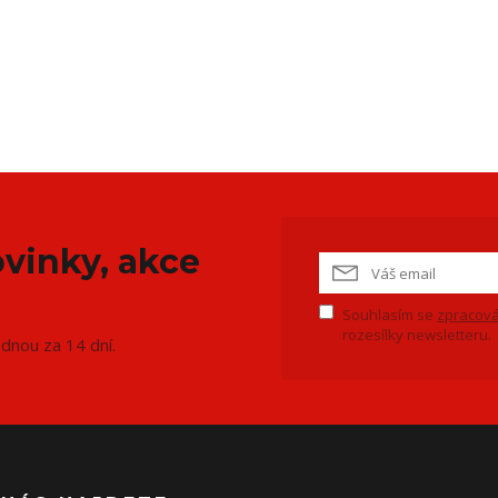
vinky, akce
Souhlasím se
zpracová
rozesílky newsletteru.
ednou za 14 dní.