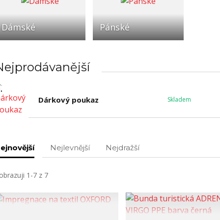
Dámské
Pánské
Nejprodávanější
.
Dárkový poukaz
Skladem
ejnovější
Nejlevnější
Nejdražší
obrazuji 1-7 z 7