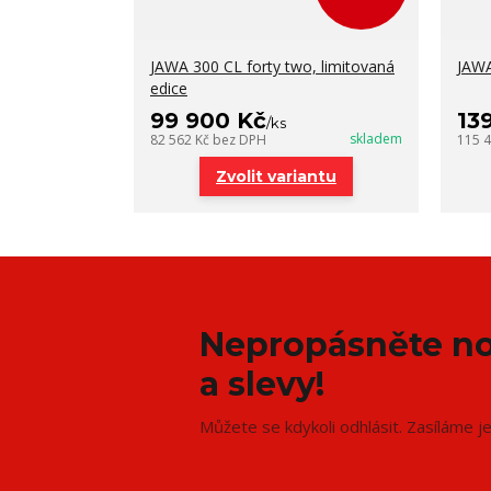
JAWA 300 CL forty two, limitovaná
JAWA
edice
99 900 Kč
13
/
ks
skladem
82 562 Kč
bez DPH
115 
Zvolit variantu
Nepropásněte no
a slevy!
Můžete se kdykoli odhlásit. Zasíláme j