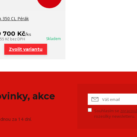
 350 CL Pérák
9 700 Kč
/
ks
Skladem
455 Kč
bez DPH
Zvolit variantu
vinky, akce
Souhlasím se
zpracová
rozesílky newsletteru.
ednou za 14 dní.