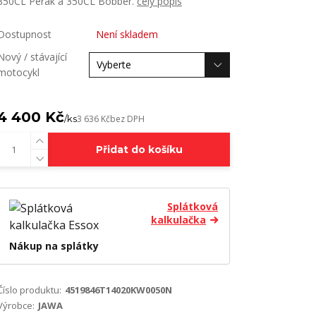
350CL Pérák a 350CL Bobber.
celý popis
Dostupnost
Není skladem
Nový / stávající
motocykl
4 400 Kč
/
ks
3 636 Kč
bez DPH
Přidat do košíku
Splátková
kalkulačka
Nákup na splátky
Číslo produktu:
4519846T14020KW0050N
Výrobce:
JAWA