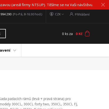
zavou (areál firmy NTSUP). Těšíme se na Vaši návštěvu.
 994 290
(Po-Pá, 8-16:30 hod.)
CZK
Přihlášení
0
ks
za
0 Kč
t
avení
Sada padacích rámů (levá + pravá strana) pro
modely 300CL, 300CL forty two, 350CL, 350CL FJ,