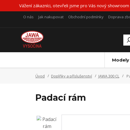
Vážení zákazníci, otevřeli jsme pro Vás nový showroom
O nás
Jak nakupovat
Obchodní podmínky
Doprava zbo
Modely
Úvod
Doplňky a příslušenství
JAWA 300 CL
Pa
Padací rám