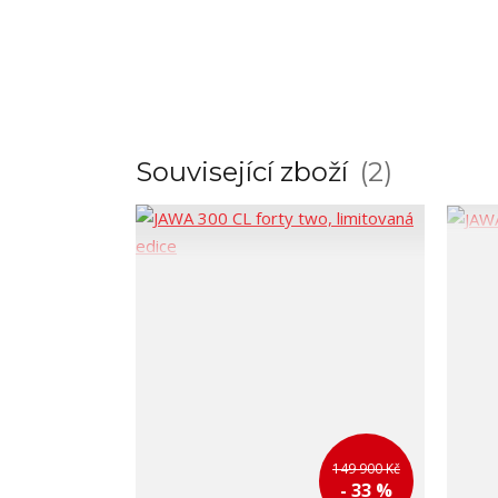
Související zboží
2
149 900 Kč
- 33 %