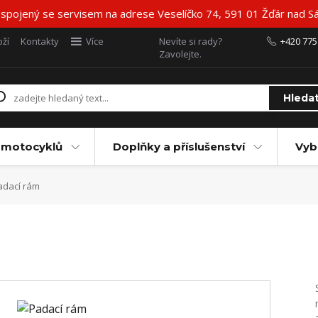
 spojený se servisem na adrese Veselíčko 74, 591 01 Žďár nad Sá
ží
Kontakty
Více
Nevíte si rady?
+420 775
Zavolejte.
Hleda
 motocyklů
Doplňky a příslušenství
Vyb
dací rám