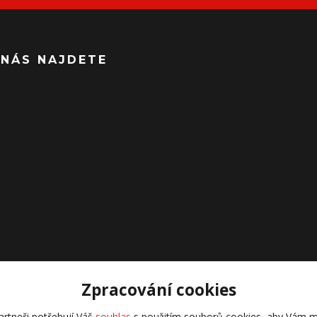
 NÁS NAJDETE
Zpracování cookies
rtneři potřebují Váš
souhlas
s použitím souborů cookies, aby Vám m