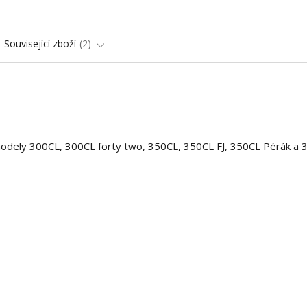
Související zboží
2
modely 300CL, 300CL forty two, 350CL, 350CL FJ, 350CL Pérák a 