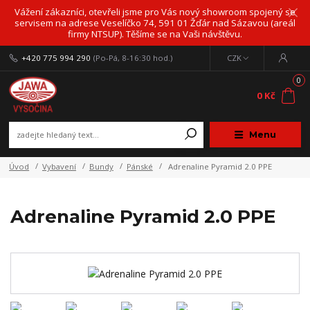
Vážení zákazníci, otevřeli jsme pro Vás nový showroom spojený se
servisem na adrese Veselíčko 74, 591 01 Žďár nad Sázavou (areál
firmy NTSUP). Těšíme se na Vaši návštěvu.
+420 775 994 290
(Po-Pá, 8-16:30 hod.)
CZK
0
0 Kč
Menu
Úvod
Vybavení
Bundy
Pánské
Adrenaline Pyramid 2.0 PPE
Adrenaline Pyramid 2.0 PPE