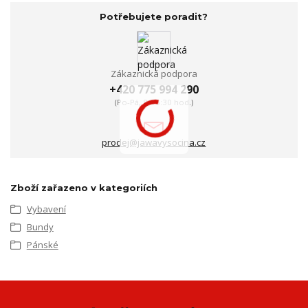
Potřebujete poradit?
Zákaznická podpora
+420 775 994 290
(Po-Pá, 8-16:30 hod.)
prodej@jawavysocina.cz
Zboží zařazeno v kategoriích
Vybavení
Bundy
Pánské