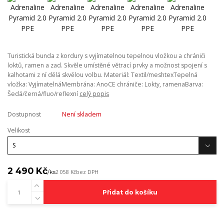
Turistická bunda z kordury s vyjímatelnou tepelnou vložkou a chrániči
loktů, ramen a zad. Skvěle umístěné větrací prvky a možnost spojení s
kalhotami z ní dělá skvělou volbu. Materiál: Textil/meshtexTepelná
vložka: VyjímatelnáMembrána: AnoCE chrániče: Lokty, ramenaBarva:
Šedá/černá/fluo/reflexní
celý popis
Dostupnost
Není skladem
Velikost
2 490 Kč
/
ks
2 058 Kč
bez DPH
Přidat do košíku