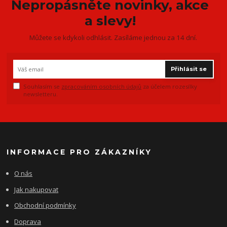
Nepropásněte novinky, akce
a slevy!
Můžete se kdykoli odhlásit. Zasíláme jednou za 14 dní.
Přihlásit se
Souhlasím se
zpracováním osobních údajů
za účelem rozesílky
newsletteru.
INFORMACE PRO ZÁKAZNÍKY
O nás
Jak nakupovat
Obchodní podmínky
Doprava