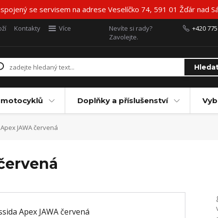
 spojený se servisem na adrese Veselíčko 74, 591 01 Žďár nad Sá
ží
Kontakty
Více
Nevíte si rady?
+420 775
Zavolejte.
Hleda
 motocyklů
Doplňky a příslušenství
Vyb
 Apex JAWA červená
červená