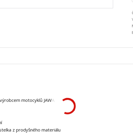
 s výrobcem motocyklů JAWA
ní
ýstelka z prodyšného materiálu