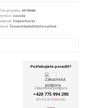
Číslo produktu:
M140586
Výrobce:
Cassida
Materiál:
Polykarbonát
Barva:
Červená/šedá/bílá/černá/lesk
Potřebujete poradit?
Zákaznická podpora
+420 775 994 290
(Po-Pá, 8-16:30 hod.)