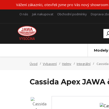
Vážení zákazníci, otevřeli jsme pro Vás nový showroom
O nás
Jak nakupovat
Obchodní podmínky
Doprava zbo
Modely
Úvod
Vybavení
Helmy
Integrální
Cassida
Cassida Apex JAWA 