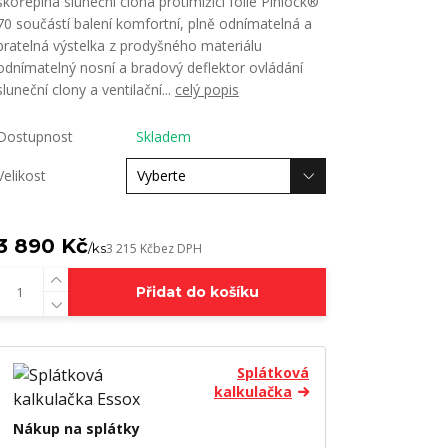
skořepina sluneční clona protimlžící folie Pinlock®
70 součástí balení komfortní, plně odnímatelná a
pratelná výstelka z prodyšného materiálu
odnímatelný nosní a bradový deflektor ovládání
sluneční clony a ventilační...
celý popis
Dostupnost
Skladem
Velikost
3 890 Kč
/
ks
3 215 Kč
bez DPH
Přidat do košíku
Splátková
kalkulačka
Nákup na splátky