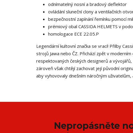
odnímatelný nosní a bradový deflektor
ovládání sluneční clony a ventilačních o
bezpečnostní zapínání řemínku pomocí mi
prémiový obal CASSIDA HELMETS v podob
homologace ECE 22.05.P
Legendární kultovní značka se vrací! Přilby Cas
strojů Jawa nebo ČZ. Přichází zpět v moderním d
respektovaných českých designerů a vývojářů, k
zároveň však chtějí zachovat její původní origi
aby vyhovovaly dnešním náročným uživatelům, a
Nepropásněte no