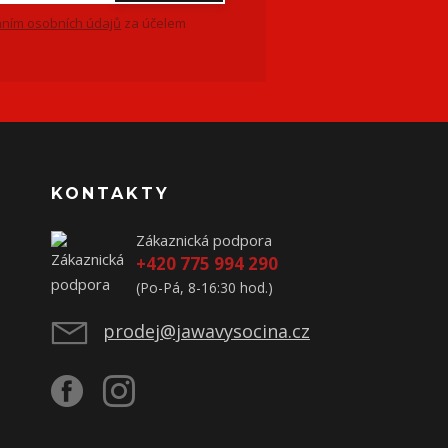
ním osobních údajů
za účelem
KONTAKTY
Zákaznická podpora
+420 775 994 290
(Po-Pá, 8-16:30 hod.)
prodej@jawavysocina.cz