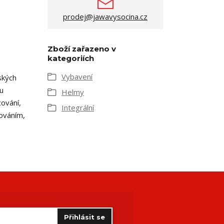
prodej@jawavysocina.cz
Zboží zařazeno v
kategoriích
Vybavení
ských
ou
Helmy
ování,
Integrální
továním,
Přihlásit se