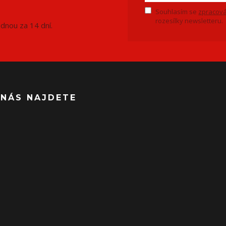
Souhlasím se
zpracová
rozesílky newsletteru.
ednou za 14 dní.
 NÁS NAJDETE