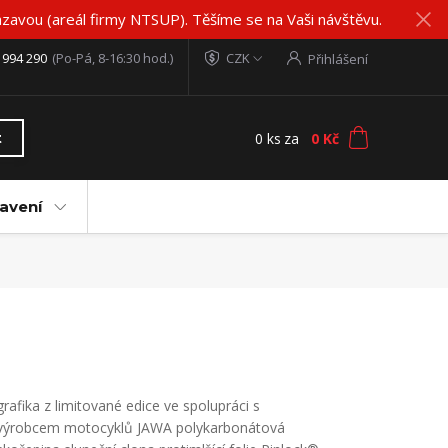
zavou (areál firmy NTSUP). Těšíme se na Vaši návštěvu.
 994 290
(Po-Pá, 8-16:30 hod.)
CZK
Přihlášení
0
ks
za
0 Kč
t
avení
grafika z limitované edice ve spolupráci s
výrobcem motocyklů JAWA polykarbonátová