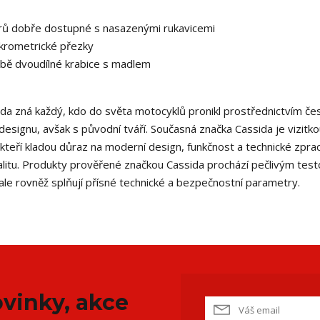
tvorů dobře dostupné s nasazenými rukavicemi
krometrické přezky
ě dvoudílné krabice s madlem
sida zná každý, kdo do světa motocyklů pronikl prostřednictvím če
esignu, avšak s původní tváří. Současná značka Cassida je vizitk
teří kladou důraz na moderní design, funkčnost a technické zprac
nalitu. Produkty prověřené značkou Cassida prochází pečlivým tes
le rovněž splňují přísné technické a bezpečnostní parametry.
vinky, akce