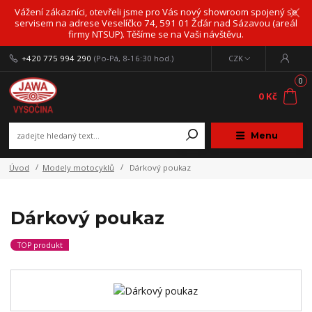
Vážení zákazníci, otevřeli jsme pro Vás nový showroom spojený se
servisem na adrese Veselíčko 74, 591 01 Žďár nad Sázavou (areál
firmy NTSUP). Těšíme se na Vaši návštěvu.
+420 775 994 290
(Po-Pá, 8-16:30 hod.)
CZK
0
0 Kč
Menu
Úvod
Modely motocyklů
Dárkový poukaz
Dárkový poukaz
TOP produkt