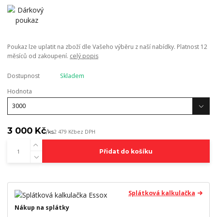
Poukaz lze uplatit na zboží dle Vašeho výběru z naší nabídky. Platnost 12
měsíců od zakoupení.
celý popis
Dostupnost
Skladem
Hodnota
3 000 Kč
/
ks
2 479 Kč
bez DPH
Přidat do košíku
Splátková kalkulačka
Nákup na splátky