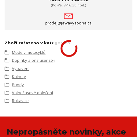
(Po-Pá, 8-16:30 hod.)
prodej@jawavysocina.cz
Zboží zařazeno v kategoriích
Modely motocyklů
Doplňky a příslušenství
Vybavení
Kalhoty
Bundy
Volnočasové oblečení
Rukavice
Nepropásněte novinky, akce