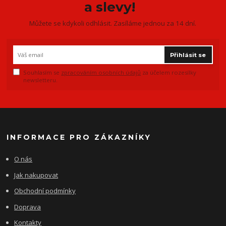
a slevy!
Můžete se kdykoli odhlásit. Zasíláme jednou za 14 dní.
Přihlásit se
Souhlasím se
zpracováním osobních údajů
za účelem rozesílky
newsletteru.
INFORMACE PRO ZÁKAZNÍKY
O nás
Jak nakupovat
Obchodní podmínky
Doprava
Kontakty