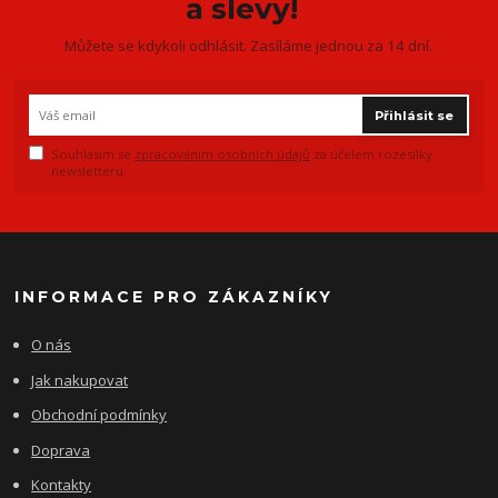
a slevy!
Můžete se kdykoli odhlásit. Zasíláme jednou za 14 dní.
Přihlásit se
Souhlasím se
zpracováním osobních údajů
za účelem rozesílky
newsletteru.
INFORMACE PRO ZÁKAZNÍKY
O nás
Jak nakupovat
Obchodní podmínky
Doprava
Kontakty