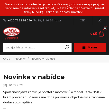
Vážení zákazníci, otevřeli jsme pro Vás nový showroom spojený se
servisem na adrese Veselíčko 74, 591 01 Žďár nad Sázavou (areál
firmy NTSUP). Těšíme se na Vaši návštěvu.
+420 775 994 290
(Po-Pá, 8-16:30 hod.)
CZK
0
0 Kč
Menu
Úvod
Novinky
Novinka v nabídce
Novinka v nabídce
10.05.2023
Společnost Jawa rozšiřuje portfolio motocyklů o model Pérák 350 v
bílém provedení. V současné době přijímáme objednávky a začneme
dodávat co nejdříve.