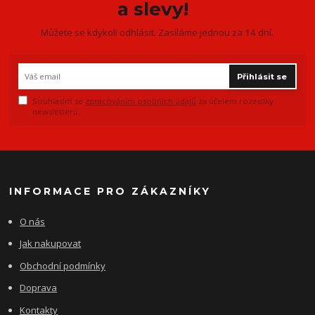
a slevy!
Můžete se kdykoli odhlásit. Zasíláme jednou za 14 dní.
Přihlásit se
Souhlasím se
zpracováním osobních údajů
za účelem rozesílky
newsletteru.
INFORMACE PRO ZÁKAZNÍKY
O nás
Jak nakupovat
Obchodní podmínky
Doprava
Kontakty