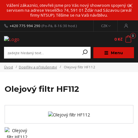
Vážení zákazníci, otevřeli jsme pro Vás nový showroom spojený se
servisem na adrese Veselíčko 74, 591 01 Žďár nad Sázavou (areál
firmy NTSUP). Těšíme se na Vaši návštěvu.
+420 775 994 290
(Po-Pá, 8-16:30 hod.)
CZK
0
0 Kč
Menu
Úvod
Doplňky a příslušenství
Olejový filtr HF112
Olejový filtr HF112