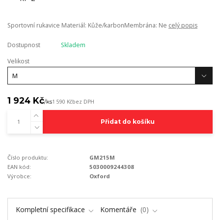
Sportovní rukavice Materiál: Kůže/karbonMembrána: Ne
celý popis
Dostupnost
Skladem
Velikost
1 924 Kč
/
ks
1 590 Kč
bez DPH
Přidat do košíku
Číslo produktu:
GM215M
EAN kód:
5030009244308
Výrobce:
Oxford
Kompletní specifikace
Komentáře
0