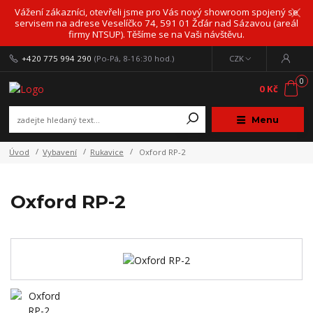
Vážení zákazníci, otevřeli jsme pro Vás nový showroom spojený se
servisem na adrese Veselíčko 74, 591 01 Žďár nad Sázavou (areál
firmy NTSUP). Těšíme se na Vaši návštěvu.
+420 775 994 290
(Po-Pá, 8-16:30 hod.)
CZK
0
0 Kč
Menu
Úvod
Vybavení
Rukavice
Oxford RP-2
Oxford RP-2