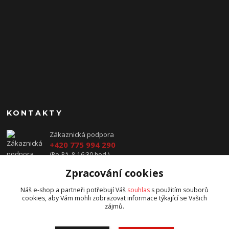
KONTAKTY
Zákaznická podpora
+420 775 994 290
(Po-Pá, 8-16:30 hod.)
Zpracování cookies
prodej@jawavysocina.cz
Náš e-shop a partneři potřebují Váš
souhlas
s použitím souborů
cookies, aby Vám mohli zobrazovat informace týkající se Vašich
zájmů.