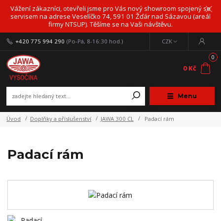
Vážení zákazníci, otevřeli jsme pro Vás nový showroom spojený se
servisem na adrese Veselíčko 74, 591 01 Žďár nad Sázavou (areál
firmy NTSUP). Těšíme se na Vaši návštěvu.
+420 775 994 290
(Po-Pá, 8-16:30 hod.)
CZK
0
0 Kč
Menu
Úvod
Doplňky a příslušenství
JAWA 300 CL
Padací rám
Padací rám