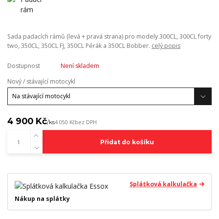
Sada padacích rámů (levá + pravá strana) pro modely 300CL, 300CL forty
two, 350CL, 350CL FJ, 350CL Pérák a 350CL Bobber.
celý popis
Dostupnost
Není skladem
Nový / stávající motocykl
4 900 Kč
/
ks
4 050 Kč
bez DPH
Přidat do košíku
Splátková kalkulačka
Nákup na splátky