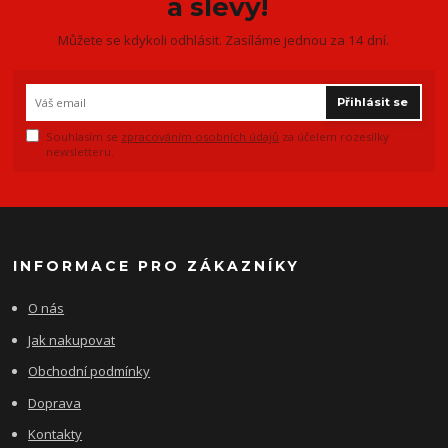
a slevy!
Můžete se kdykoli odhlásit. Zasíláme jednou za 14 dní.
Přihlásit se
Souhlasím se
zpracováním osobních údajů
za účelem rozesílky
newsletteru.
INFORMACE PRO ZÁKAZNÍKY
O nás
Jak nakupovat
Obchodní podmínky
Doprava
Kontakty