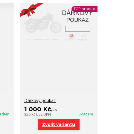
TOP produkt
Dárkový poukaz
1 000 Kč
/
ks
ladem
Skladem
826 Kč
bez DPH
Zvolit variantu