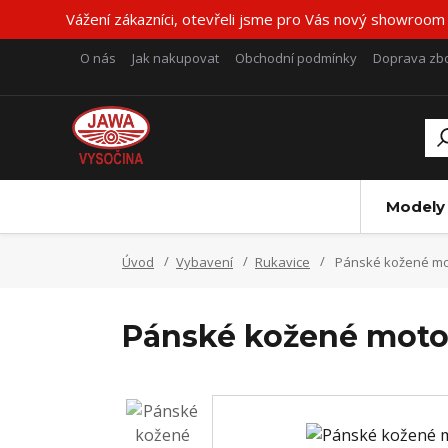
Vážení zákazníci, otevřeli jsme pro Vás nový showroom
O nás
Jak nakupovat
Obchodní podmínky
Doprava zbo
Modely
Úvod
Vybavení
Rukavice
Pánské kožené mot
Pánské kožené moto