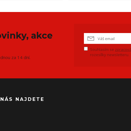
vinky, akce
Souhlasím se
zpracová
rozesílky newsletteru.
ednou za 14 dní.
 NÁS NAJDETE