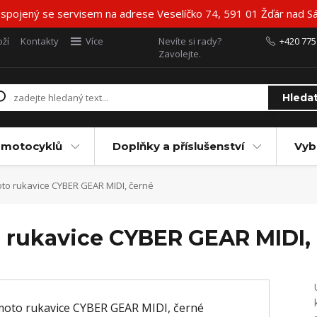
 spojený se servisem na adrese Veselíčko 74, 591 01 Žďár nad Sá
ží
Kontakty
Více
Nevíte si rady?
+420 775
Zavolejte.
Hleda
 motocyklů
Doplňky a příslušenství
Vyb
o rukavice CYBER GEAR MIDI, černé
 rukavice CYBER GEAR MIDI,