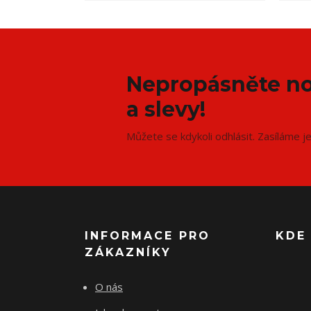
Nepropásněte no
a slevy!
Můžete se kdykoli odhlásit. Zasíláme j
INFORMACE PRO
KDE
ZÁKAZNÍKY
O nás