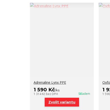
Adrenaline Lynx PPE
Oxfo
1 590 Kč
1 
/
ks
Skladem
1 314 Kč
bez DPH
1 59
Zvolit variantu