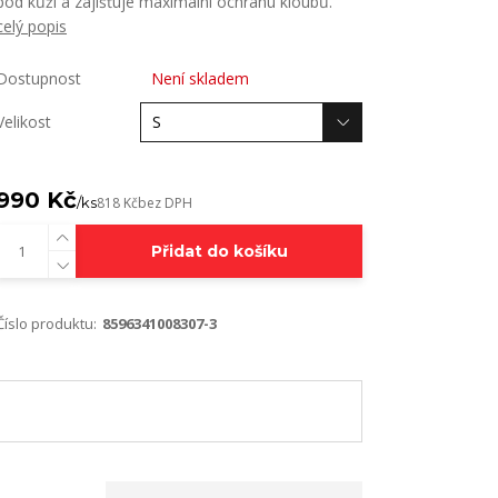
pod kůží a zajišťuje maximální ochranu kloubů.
celý popis
Dostupnost
Není skladem
Velikost
990 Kč
/
ks
818 Kč
bez DPH
Přidat do košíku
Číslo produktu:
8596341008307-3