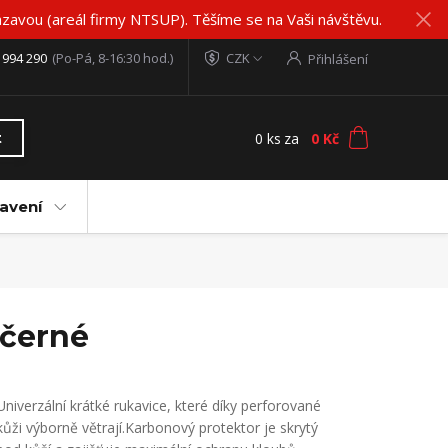
zavou (areál firmy NTSUP). Těšíme se na Vaši návštěvu.
 994 290
(Po-Pá, 8-16:30 hod.)
CZK
Přihlášení
0
ks
za
0 Kč
t
avení
 černé
Univerzální krátké rukavice, které díky perforované
kůži výborně větrají.Karbonový protektor je skrytý