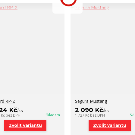
rd RP-2
Segura Mustang
924 Kč
2 090 Kč
/
ks
/
ks
Skladem
Sk
0 Kč
bez DPH
1 727 Kč
bez DPH
Zvolit variantu
Zvolit variantu