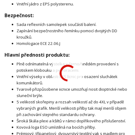
Vnitřní jádro z EPS polysterenu.
Bezpečnost:
Sada reflexních samolepek součástí balení.
Zapínání bezpečnostního řemínku pomocí dvojitých DD
kroužků.
Homologace ECE 22.06.J
Hlavní přednosti produktu:
Plně odnímatelná výstelka v černo/hnědém provedení s
potiskem klobouku a perforacemi.
Vnitřní výseky v oblasti EPS lícnic pro osazení sluchátek
komunikátorů.
Tvarově přizpůsobené lícnice umožňují nosit dioptrické nebo
sluneční brýle.
5 velikostí skořepiny a rozsah velikostí až do 4XL v případě
vybraných grafik. Menší velikosti přilby tak mají menší objem
při zachování stejného standardu ochrany.
Široká škála plexi a kšiltů v rámci doplňkového příslušenství.
Kovová loga ESO umístěná na bocích přilby.
Prémiový, třípanelový, dvouvrstvý textilní vak s madlem pro