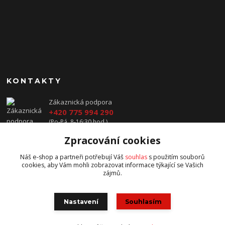
KONTAKTY
Zákaznická podpora
+420 775 994 290
(Po-Pá, 8-16:30 hod.)
Zpracování cookies
prodej@jawavysocina.cz
Náš e-shop a partneři potřebují Váš
souhlas
s použitím souborů
cookies, aby Vám mohli zobrazovat informace týkající se Vašich
zájmů.
Nastavení
Souhlasím
všechna práva vyhrazena