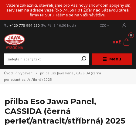
Vážení zákazníci, otevřeli jsme pro Vás nový showroom spojený se
servisem na adrese Veselíčko 74, 591 01 Žďár nad Sázavou (areál
firmy NTSUP). Těšíme se na Vaši návštěvu.
+420 775 994 290
(Po-Pá, 8-16:30 hod.)
CZK
0
0 Kč
Menu
Úvod
Vybavení
přilba Eso Jawa Panel, CASSIDA (černá
perleť/antracit/stříbrná) 2025
přilba Eso Jawa Panel,
CASSIDA (černá
perleť/antracit/stříbrná) 2025