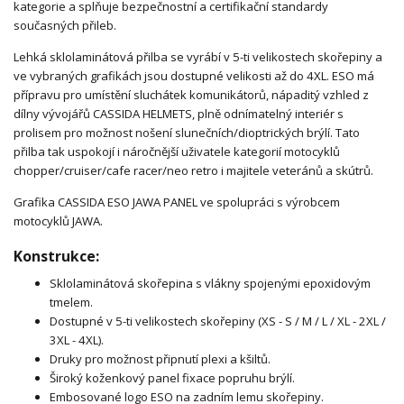
kategorie a splňuje bezpečnostní a certifikační standardy
současných přileb.
Lehká sklolaminátová přilba se vyrábí v 5-ti velikostech skořepiny a
ve vybraných grafikách jsou dostupné velikosti až do 4XL. ESO má
přípravu pro umístění sluchátek komunikátorů, nápaditý vzhled z
dílny vývojářů CASSIDA HELMETS, plně odnímatelný interiér s
prolisem pro možnost nošení slunečních/dioptrických brýlí. Tato
přilba tak uspokojí i náročnější uživatele kategorií motocyklů
chopper/cruiser/cafe racer/neo retro i majitele veteránů a skútrů.
Grafika CASSIDA ESO JAWA PANEL ve spolupráci s výrobcem
motocyklů JAWA.
Konstrukce:
Sklolaminátová skořepina s vlákny spojenými epoxidovým
tmelem.
Dostupné v 5-ti velikostech skořepiny (XS - S / M / L / XL - 2XL /
3XL - 4XL).
Druky pro možnost připnutí plexi a kšiltů.
Široký koženkový panel fixace popruhu brýlí.
Embosované logo ESO na zadním lemu skořepiny.