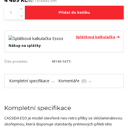
4 489 Kč
/
ks
3 710 Kč
bez DPH
Přidat do košíku
Splátková kalkulačka
Nákup na splátky
Číslo produktu:
M140-1677-
Kompletní specifikace
Komentáře
0
Kompletní specifikace
CASSIDA ESO je model otevřené neo retro přilby se sklolaminátovou
skořepinou, která disponuje standardy prémiových přileb této