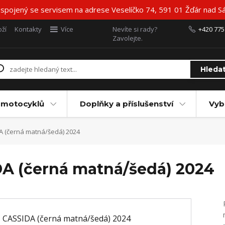
 spojený se servisem na adrese Veselíčko 74, 591 01 Žďár nad Sá
ží
Kontakty
Více
Nevíte si rady?
+420 775
Zavolejte.
Hleda
 motocyklů
Doplňky a příslušenství
Vyb
A (černá matná/šedá) 2024
DA (černá matná/šedá) 2024