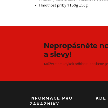
Hmotnost přilby 1150g ±50g.
Nepropásněte no
a slevy!
Můžete se kdykoli odhlásit. Zasíláme j
INFORMACE PRO
KDE
ZÁKAZNÍKY