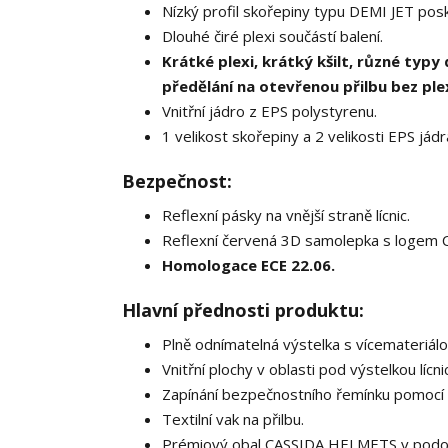
Nízký profil skořepiny typu DEMI JET pos
Dlouhé čiré plexi součástí balení.
Krátké plexi, krátký kšilt, různé typ
předělání na otevřenou přilbu bez plex
Vnitřní jádro z EPS polystyrenu.
1 velikost skořepiny a 2 velikosti EPS jádra
Bezpečnost:
Reflexní pásky na vnější straně lícnic.
Reflexní červená 3D samolepka s logem C
Homologace ECE 22.06.
Hlavní přednosti produktu:
Plně odnímatelná výstelka s vícemateriá
Vnitřní plochy v oblasti pod výstelkou lí
Zapínání bezpečnostního řemínku pomocí 
Textilní vak na přilbu.
Prémiový obal CASSIDA HELMETS v podob