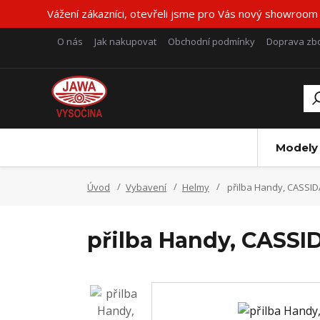
Vážení zákazníci, otevřeli jsme pro Vás nový showroom
O nás
Jak nakupovat
Obchodní podmínky
Doprava zbo
Modely
Úvod
Vybavení
Helmy
přilba Handy, CASSID
přilba Handy, CASSI