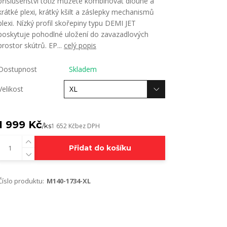
příslušenství totiž můžete kombinovat dlouhé a
krátké plexi, krátký kšilt a záslepky mechanismů
plexi. Nízký profil skořepiny typu DEMI JET
poskytuje pohodlné uložení do zavazadlových
prostor skútrů. EP...
celý popis
Dostupnost
Skladem
Velikost
1 999 Kč
/
ks
1 652 Kč
bez DPH
Přidat do košíku
Číslo produktu:
M140-1734-XL