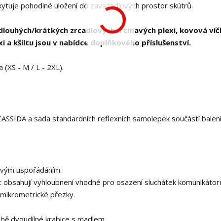
kytuje pohodlné uložení do zavazadlových prostor skútrů.
y dlouhých/krátkých zrcadlových a tmavých plexi, kovová ví
i a kšiltu jsou v nabídce doplňkového příslušenství.
 (XS - M / L - 2XL).
ASSIDA a sada standardních reflexních samolepek součástí balení
lovým uspořádáním.
cnic obsahují vyhloubnení vhodné pro osazení sluchátek komunikátor
mikrometrické přezky.
ě dvoudílné krabice s madlem.