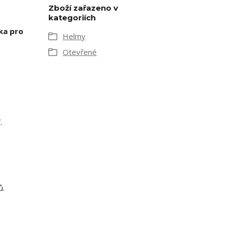
Zboží zařazeno v
kategoriích
čka pro
Helmy
Otevřené
.
ů.