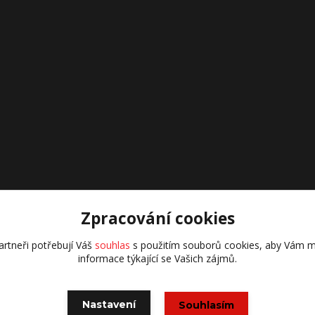
Zpracování cookies
rtneři potřebují Váš
souhlas
s použitím souborů cookies, aby Vám m
informace týkající se Vašich zájmů.
všechna práva vyhrazena
Vytvořeno na
Eshop-rychle.cz
Nastavení
Souhlasím