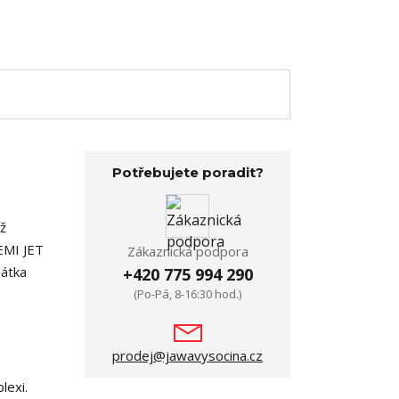
Potřebujete poradit?
iž
DEMI JET
Zákaznická podpora
hátka
+420 775 994 290
(Po-Pá, 8-16:30 hod.)
prodej@jawavysocina.cz
lexi.