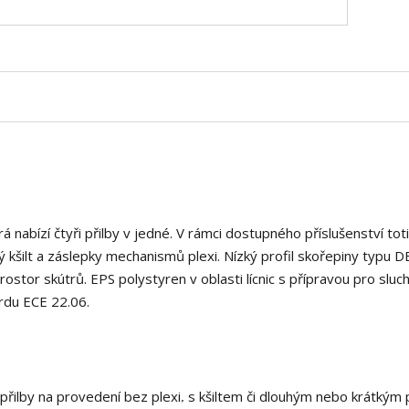
á nabízí čtyři přilby v jedné. V rámci dostupného příslušenství tot
 kšilt a záslepky mechanismů plexi. Nízký profil skořepiny typu 
stor skútrů. EPS polystyren v oblasti lícnic s přípravou pro sluc
ardu ECE 22.06.
ilby na provedení bez plexi, s kšiltem či dlouhým nebo krátkým p