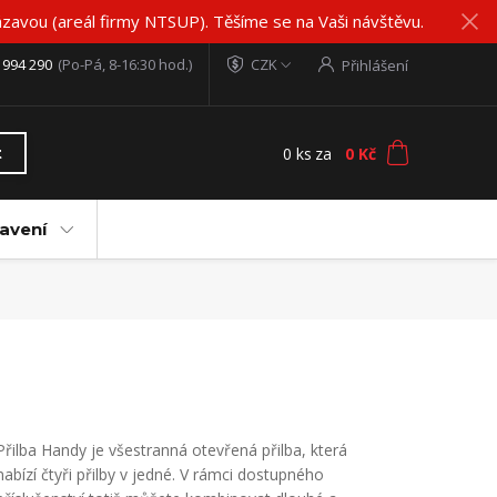
zavou (areál firmy NTSUP). Těšíme se na Vaši návštěvu.
 994 290
(Po-Pá, 8-16:30 hod.)
CZK
Přihlášení
0
ks
za
0 Kč
t
avení
Přilba Handy je všestranná otevřená přilba, která
nabízí čtyři přilby v jedné. V rámci dostupného