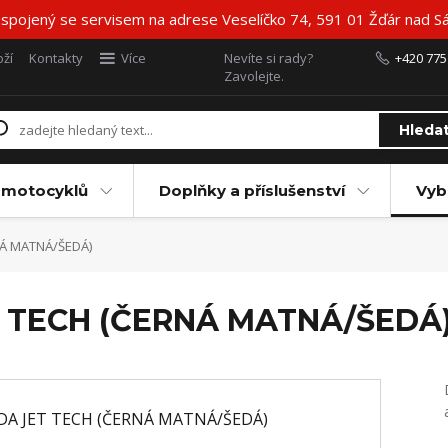
 spojený se servisem na adrese Veselíčko 74, 591 01 Žďár nad Sá
ží
Kontakty
Více
Nevíte si rady?
+420 775
Zavolejte.
Hleda
 motocyklů
Doplňky a příslušenství
Vyb
NÁ MATNÁ/ŠEDÁ)
T TECH (ČERNÁ MATNÁ/ŠEDÁ