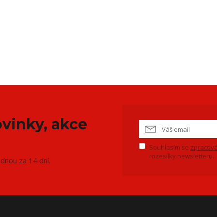
vinky, akce
Souhlasím se
zpracová
rozesílky newsletteru.
ednou za 14 dní.