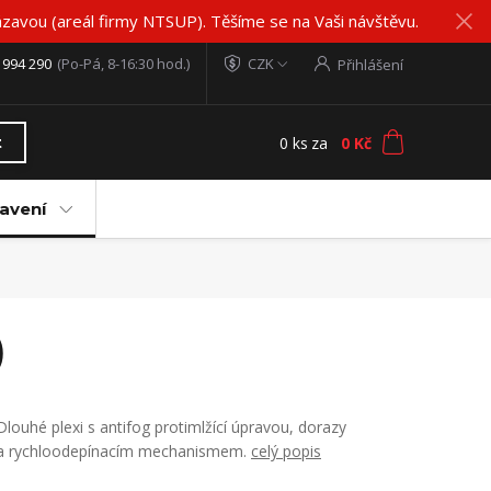
zavou (areál firmy NTSUP). Těšíme se na Vaši návštěvu.
 994 290
(Po-Pá, 8-16:30 hod.)
CZK
Přihlášení
0
ks
za
0 Kč
t
avení
)
Dlouhé plexi s antifog protimlžící úpravou, dorazy
a rychloodepínacím mechanismem.
celý popis