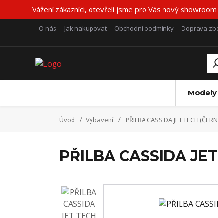
Vážení zákazníci, otevřeli jsme pro Vás nový showroom
O nás
Jak nakupovat
Obchodní podmínky
Doprava zbo
Modely
Úvod
Vybavení
PŘILBA CASSIDA JET TECH (ČER
PŘILBA CASSIDA JE