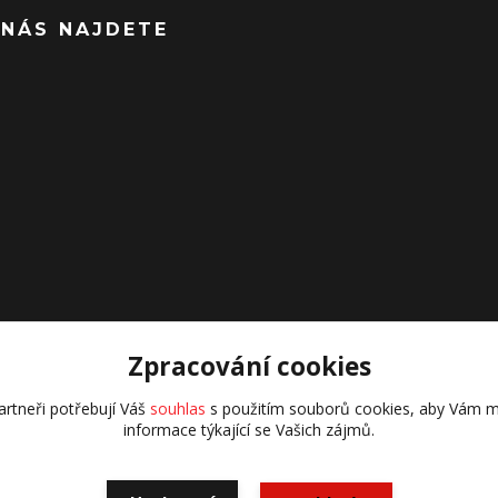
 NÁS NAJDETE
Zpracování cookies
rtneři potřebují Váš
souhlas
s použitím souborů cookies, aby Vám m
informace týkající se Vašich zájmů.
všechna práva vyhrazena