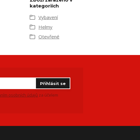
kategoriích
Vybavení
Helmy
Otevřené
Přihlásit se
ním osobních údajů
za účelem