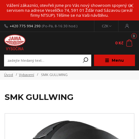
Vážení zákazníci, otevřeli jsme pro Vás nový showroom spojený se
servisem na adrese Veselíčko 74, 591 01 Žďár nad Sázavou (areál
firmy NTSUP). Těšíme se na Vaši návštěvu.
+420 775 994 290
(Po-Pá, 8-16:30 hod.)
CZK
0
0 Kč
Menu
Úvod
Vybavení
SMK GULLWING
SMK GULLWING