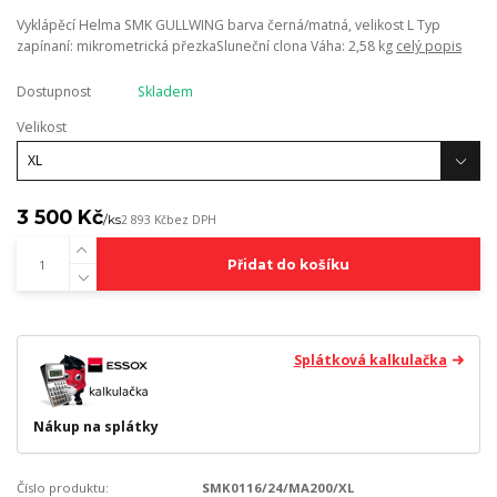
Vyklápěcí Helma SMK GULLWING barva černá/matná, velikost L Typ
zapínaní: mikrometrická přezkaSluneční clona Váha: 2,58 kg
celý popis
Dostupnost
Skladem
Velikost
3 500 Kč
/
ks
2 893 Kč
bez DPH
Přidat do košíku
Splátková kalkulačka
Nákup na splátky
Číslo produktu:
SMK0116/24/MA200/XL