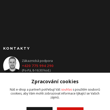
KONTAKTY
Zákaznická podpora
+420 775 994 290
(Po-Pá, 8-16:30 hod.)
Zpracování cookies
prodej@jawavysocina.cz
Náš e-shop a partneři potřebují Váš
souhlas
s použitím souborů
cookies, aby Vám mohli zobrazovat informace týkající se Vašich
zájmů.