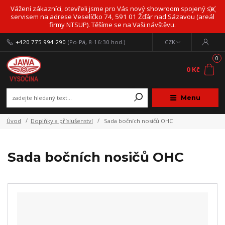
Vážení zákazníci, otevřeli jsme pro Vás nový showroom spojený se
servisem na adrese Veselíčko 74, 591 01 Žďár nad Sázavou (areál
firmy NTSUP). Těšíme se na Vaši návštěvu.
+420 775 994 290
(Po-Pá, 8-16:30 hod.)
CZK
0
0 Kč
Menu
Úvod
Doplňky a příslušenství
Sada bočních nosičů OHC
Sada bočních nosičů OHC