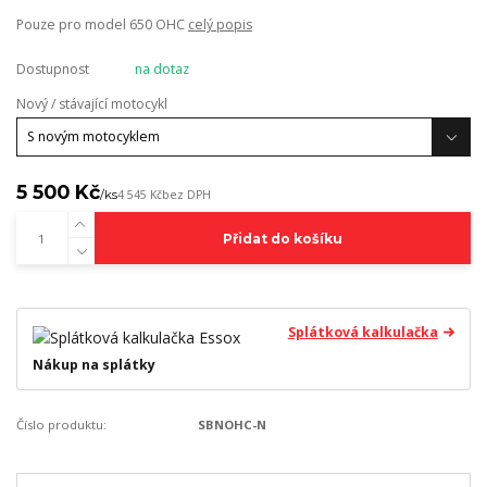
Pouze pro model 650 OHC
celý popis
Dostupnost
na dotaz
Nový / stávající motocykl
5 500 Kč
/
ks
4 545 Kč
bez DPH
Přidat do košíku
Splátková kalkulačka
Nákup na splátky
Číslo produktu:
SBNOHC-N