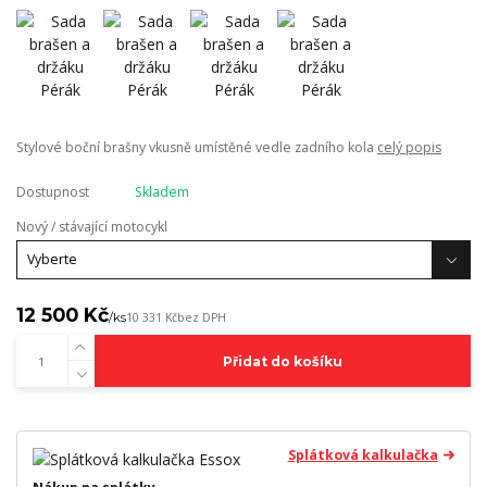
Stylové boční brašny vkusně umístěné vedle zadního kola
celý popis
Dostupnost
Skladem
Nový / stávající motocykl
12 500 Kč
/
ks
10 331 Kč
bez DPH
Přidat do košíku
Splátková kalkulačka