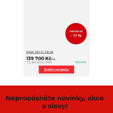
168 800 Kč
- 17 %
JAWA 350 CL Pérák
139 700 Kč
/
ks
Skladem
115 455 Kč
bez DPH
Zvolit variantu
Nepropásněte novinky, akce
a slevy!