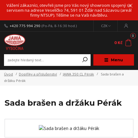
Vážení zákazníci, otevřeli jsme pro Vás nový showroom spojený se
servisem na adrese Veselíčko 74, 591 01 Žďár nad Sázavou (areál
firmy NTSUP). Těšíme se na Vaši návštěvu.
+420 775 994 290
(Po-Pá, 8-16:30 hod.)
CZK
0
0 Kč
Menu
Úvod
Doplňky a příslušenství
JAWA 350 CL Pérák
Sada brašen a
držáku Pérák
Sada brašen a držáku Pérák