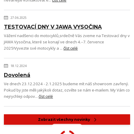
neváhejte kontaktovat e...
číst celé
27.06.2025
TESTOVACÍ DNY V JAWA VYSOČINA
Vážení nadšenci do motocyklů,srdečně Vás zveme na Testovací dny v
JAWA Vysočina, které se konají ve dnech 4.–7. července
2025!Vyvezte své motocykly a ...
číst celé
18.12.2024
Dovolená
Ve dnech 23.12.2024 - 2.1.2025 budeme mít náš showroom zavřený.
Pokud by jste měli jakýkoli dotaz, ozvěte se nám e-mailem. My Vám co
nejrychleji odpov...
číst celé
Zobrazit všechny novinky