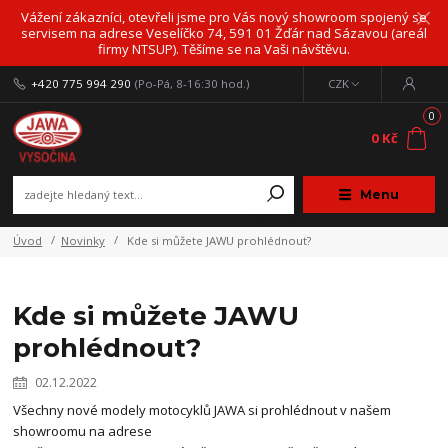
Vážení zákazníci, otevřeli jsme pro Vás nový showroom spojený se
servisem na adrese Veselíčko 74, 591 01 Žďár nad Sázavou (areál
firmy NTSUP). Těšíme se na Vaši návštěvu.
+420 775 994 290
(Po-Pá, 8-16:30 hod.)
CZK
0
0 Kč
Menu
Úvod
Novinky
Kde si můžete JAWU prohlédnout?
Kde si můžete JAWU
prohlédnout?
02.12.2022
Všechny nové modely motocyklů JAWA si prohlédnout v našem
showroomu na adrese