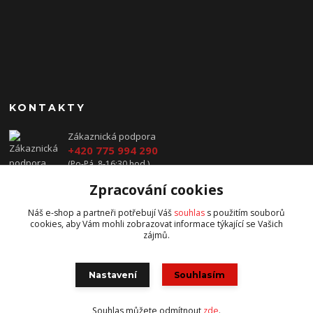
KONTAKTY
Zákaznická podpora
+420 775 994 290
(Po-Pá, 8-16:30 hod.)
Zpracování cookies
prodej@jawavysocina.cz
Náš e-shop a partneři potřebují Váš
souhlas
s použitím souborů
cookies, aby Vám mohli zobrazovat informace týkající se Vašich
zájmů.
Nastavení
Souhlasím
všechna práva vyhrazena
Souhlas můžete odmítnout
zde
.