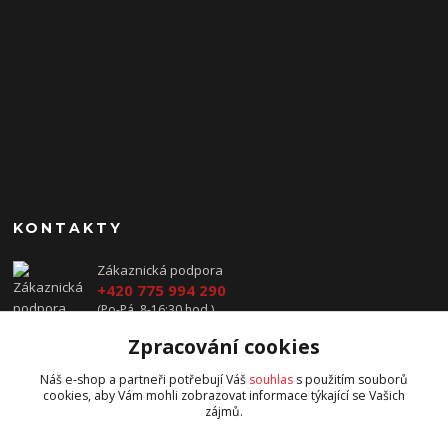
KONTAKTY
Zákaznická podpora
+420 775 994 290
(Po-Pá, 8-16:30 hod.)
Zpracování cookies
prodej@jawavysocina.cz
Náš e-shop a partneři potřebují Váš
souhlas
s použitím souborů
cookies, aby Vám mohli zobrazovat informace týkající se Vašich
zájmů.