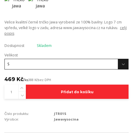
Velice kvalitní černé tričko Jawa vyrobené ze 100% bavlny. Logo 7 cm
vpředu, velké logo v zadu, adresa www.jawavysocina.cz na rukávu.
celý
popis
Dostupnost
Skladem
Velikost
469 Kč
/
ks
388 Kč
bez DPH
Přidat do košíku
Číslo produktu:
JTR01S
Výrobce:
Jawavysocina