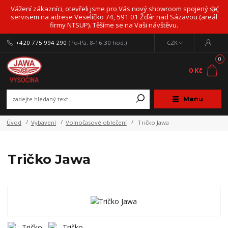
Vážení zákazníci, otevřeli jsme pro Vás nový showroom spojený se
servisem na adrese Veselíčko 74, 591 01 Žďár nad Sázavou (areál
firmy NTSUP). Těšíme se na Vaši návštěvu.
+420 775 994 290
(Po-Pá, 8-16:30 hod.)
CZK
0
0 Kč
Menu
Úvod
Vybavení
Volnočasové oblečení
Tričko Jawa
Tričko Jawa