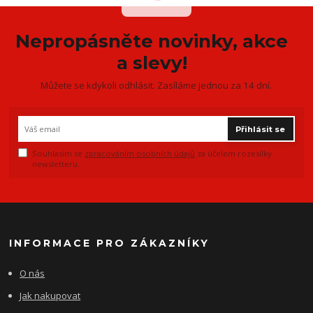
Nepropásněte novinky, akce
a slevy!
Můžete se kdykoli odhlásit. Zasíláme jednou za 14 dní.
Přihlásit se
Souhlasím se
zpracováním osobních údajů
za účelem rozesílky
newsletteru.
INFORMACE PRO ZÁKAZNÍKY
O nás
Jak nakupovat