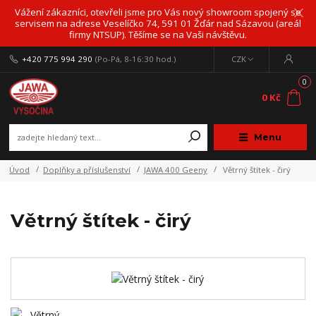
Vážení zákazníci, otevřeli jsme pro Vás nový showroom spojený se
servisem na adrese Veselíčko 74, 591 01 Žďár nad Sázavou (areál
firmy NTSUP). Těšíme se na Vaši návštěvu.
+420 775 994 290
(Po-Pá, 8-16:30 hod.)
CZK
0
0 Kč
Menu
Úvod
Doplňky a příslušenství
JAWA 400 Geeny
Větrný štítek - čirý
Větrný štítek - čirý