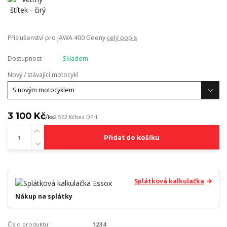
Příslušenství pro JAWA 400 Geeny
celý popis
Dostupnost
Skladem
Nový / stávající motocykl
3 100 Kč
/
ks
2 562 Kč
bez DPH
Přidat do košíku
Splátková kalkulačka
Nákup na splátky
Číslo produktu:
1234