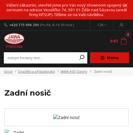
Vážení zákazníci, otevřeli jsme pro Vás nový showroom spojený se
servisem na adrese Veselíčko 74, 591 01 Žďár nad Sázavou (areál
firmy NTSUP). Těšíme se na Vaši návštěvu.
+420 775 994 290
(Po-Pá, 8-16:30 hod.)
CZK
0
0 Kč
Menu
Úvod
Doplňky a příslušenství
JAWA 400 Geeny
Zadní nosič
Zadní nosič