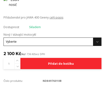
Příslušenství pro JAWA 400 Geeny
celý popis
Dostupnost
Skladem
Nový / stávající motocykl
2 100 Kč
/
ks
1 736 Kč
bez DPH
Přidat do košíku
Číslo produktu:
ND84976010B