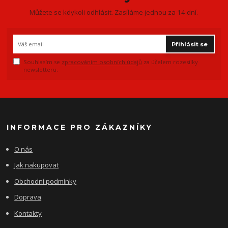
Můžete se kdykoli odhlásit. Zasíláme jednou za 14 dní.
Přihlásit se
Souhlasím se
zpracováním osobních údajů
za účelem rozesílky
newsletteru.
INFORMACE PRO ZÁKAZNÍKY
O nás
Jak nakupovat
Obchodní podmínky
Doprava
Kontakty