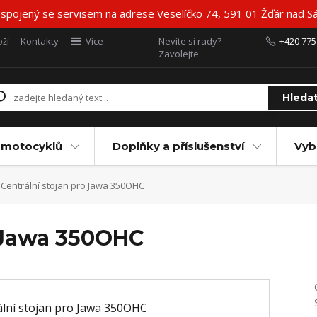
 spojený se servisem na adrese Veselíčko 74, 591 01 Žďár nad Sá
ží
Kontakty
Více
Nevíte si rady?
+420 775
Zavolejte.
Hleda
 motocyklů
Doplňky a příslušenství
Vyb
Centrální stojan pro Jawa 350OHC
o Jawa 350OHC