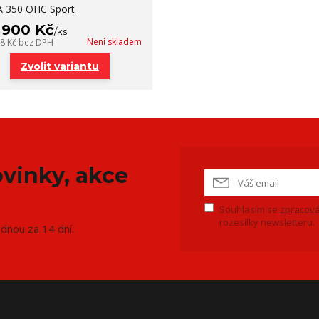
 350 OHC Sport
 900 Kč
/
ks
Není skladem
98 Kč
bez DPH
Zvolit variantu
vinky, akce
Souhlasím se
zpracová
rozesílky newsletteru.
ednou za 14 dní.