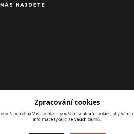
 NÁS NAJDETE
Zpracování cookies
rtneři potřebují Váš
souhlas
s použitím souborů cookies, aby Vám m
informace týkající se Vašich zájmů.
všechna práva vyhrazena