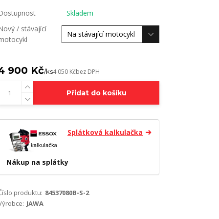
Dostupnost
Skladem
Nový / stávající
motocykl
4 900 Kč
/
ks
4 050 Kč
bez DPH
Přidat do košíku
Splátková kalkulačka
Nákup na splátky
Číslo produktu:
84537080B-S-2
Výrobce:
JAWA