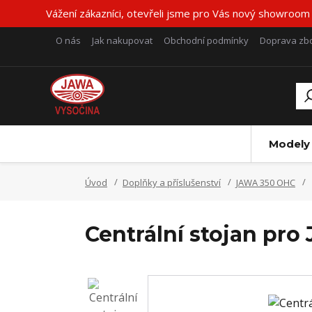
Vážení zákazníci, otevřeli jsme pro Vás nový showroom
O nás
Jak nakupovat
Obchodní podmínky
Doprava zbo
Modely
Úvod
Doplňky a příslušenství
JAWA 350 OHC
Centrální stojan pr