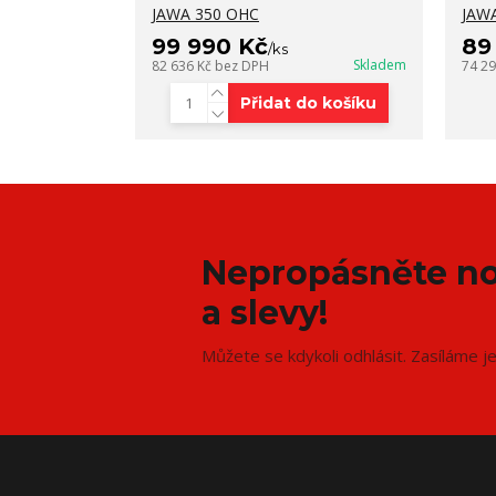
JAWA 350 OHC
JAWA
99 990 Kč
89
/
ks
Skladem
82 636 Kč
bez DPH
74 2
Přidat do košíku
Nepropásněte no
a slevy!
Můžete se kdykoli odhlásit. Zasíláme j