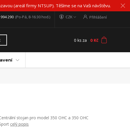
zavou (areál firmy NTSUP). Těšíme se na Vaši návštěvu.
 994 290
(Po-Pá, 8-16:30 hod.)
CZK
Přihlášení
0
ks
za
0 Kč
t
avení
Centrální stojan pro model 350 OHC a 350 OHC
Sport
celý popis