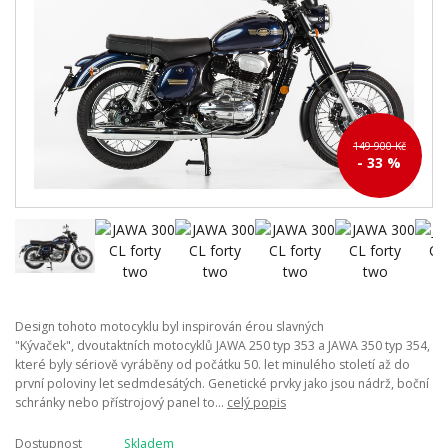
149 900 Kč
- 33 %
Design tohoto motocyklu byl inspirován érou slavných
"Kývaček", dvoutaktních motocyklů JAWA 250 typ 353 a JAWA 350 typ 354,
které byly sériově vyráběny od počátku 50. let minulého století až do
první poloviny let sedmdesátých. Genetické prvky jako jsou nádrž, boční
schránky nebo přístrojový panel to...
celý popis
Dostupnost
Skladem