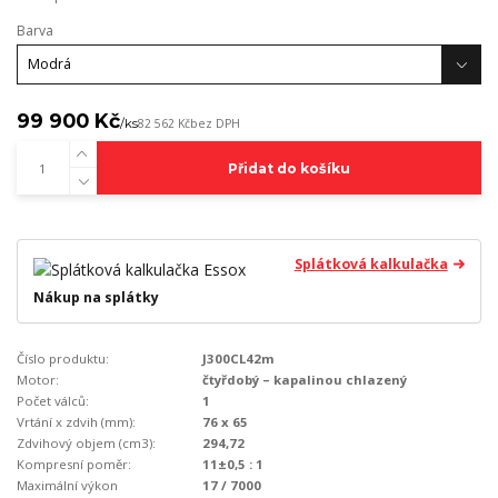
Barva
99 900 Kč
/
ks
82 562 Kč
bez DPH
Přidat do košíku
Splátková kalkulačka
Nákup na splátky
Číslo produktu:
J300CL42m
Motor:
čtyřdobý – kapalinou chlazený
Počet válců:
1
Vrtání x zdvih (mm):
76 x 65
Zdvihový objem (cm3):
294,72
Kompresní poměr:
11±0,5 : 1
Maximální výkon
17 / 7000