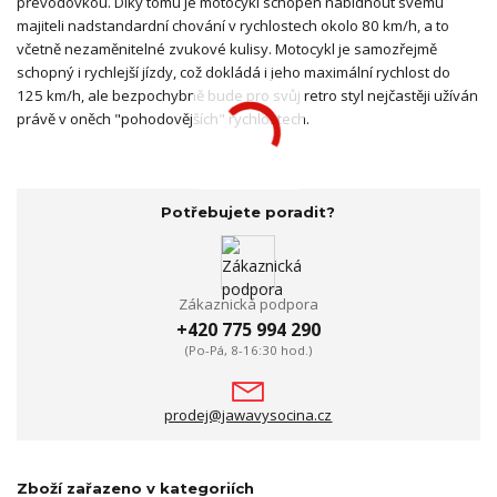
převodovkou. Díky tomu je motocykl schopen nabídnout svému
majiteli nadstandardní chování v rychlostech okolo 80 km/h, a to
včetně nezaměnitelné zvukové kulisy. Motocykl je samozřejmě
schopný i rychlejší jízdy, což dokládá i jeho maximální rychlost do
125 km/h, ale bezpochybně bude pro svůj retro styl nejčastěji užíván
právě v oněch "pohodovějších" rychlostech.
Potřebujete poradit?
Zákaznická podpora
+420 775 994 290
(Po-Pá, 8-16:30 hod.)
prodej@jawavysocina.cz
Zboží zařazeno v kategoriích