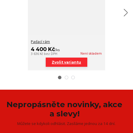
Padací rám
Sada brašen a
4 400 Kč
12 500 K
/
ks
Není skladem
3 636 Kč
bez DPH
10 331 Kč
bez D
Zvolit variantu
Zv
Nepropásněte novinky, akce
a slevy!
Můžete se kdykoli odhlásit. Zasíláme jednou za 14 dní.