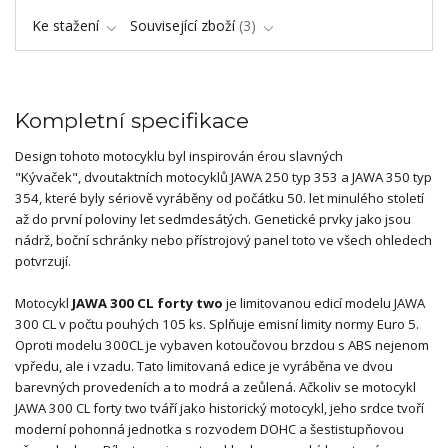
Ke stažení
Související zboží
3
Kompletní specifikace
Design tohoto motocyklu byl inspirován érou slavných
"Kývaček", dvoutaktních motocyklů JAWA 250 typ 353 a JAWA 350 typ
354, které byly sériově vyráběny od počátku 50. let minulého století
až do první poloviny let sedmdesátých. Genetické prvky jako jsou
nádrž, boční schránky nebo přístrojový panel toto ve všech ohledech
potvrzují.
Motocykl
JAWA 300 CL forty two
je limitovanou edicí modelu JAWA
300 CL v počtu pouhých 105 ks. Splňuje emisní limity normy Euro 5.
Oproti modelu 300CL je vybaven kotoučovou brzdou s ABS nejenom
vpředu, ale i vzadu. Tato limitovaná edice je vyráběna ve dvou
barevných provedeních a to modrá a zeůlená. Ačkoliv se motocykl
JAWA 300 CL forty two tváří jako historický motocykl, jeho srdce tvoří
moderní pohonná jednotka s rozvodem DOHC a šestistupňovou