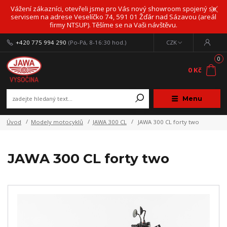
Vážení zákazníci, otevřeli jsme pro Vás nový showroom spojený se
servisem na adrese Veselíčko 74, 591 01 Žďár nad Sázavou (areál
firmy NTSUP). Těšíme se na Vaši návštěvu.
+420 775 994 290
(Po-Pá, 8-16:30 hod.)
CZK
0
0 Kč
Menu
Úvod
Modely motocyklů
JAWA 300 CL
JAWA 300 CL forty two
JAWA 300 CL forty two