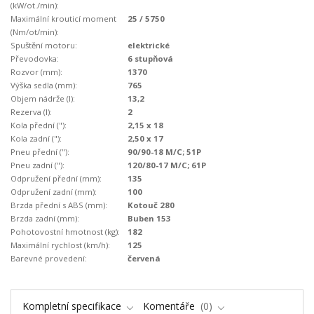
(kW/ot./min):
Maximální krouticí moment
25 / 5750
(Nm/ot/min):
Spuštění motoru:
elektrické
Převodovka:
6 stupňová
Rozvor (mm):
1370
Výška sedla (mm):
765
Objem nádrže (l):
13,2
Rezerva (l):
2
Kola přední ("):
2,15 x 18
Kola zadní ("):
2,50 x 17
Pneu přední ("):
90/90-18 M/C; 51P
Pneu zadní ("):
120/80-17 M/C; 61P
Odpružení přední (mm):
135
Odpružení zadní (mm):
100
Brzda přední s ABS (mm):
Kotouč 280
Brzda zadní (mm):
Buben 153
Pohotovostní hmotnost (kg):
182
Maximální rychlost (km/h):
125
Barevné provedení:
červená
Kompletní specifikace
Komentáře
0