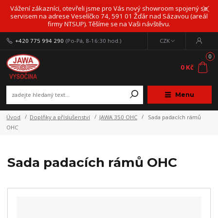
Vážení zákazníci, otevřeli jsme pro Vás nový showroom spojený se
servisem na adrese Veselíčko 74, 591 01 Žďár nad Sázavou (areál
firmy NTSUP). Těšíme se na Vaši návštěvu.
+420 775 994 290
(Po-Pá, 8-16:30 hod.)
CZK
0
0 Kč
Menu
Úvod
Doplňky a příslušenství
JAWA 350 OHC
Sada padacích rámů
OHC
Sada padacích rámů OHC