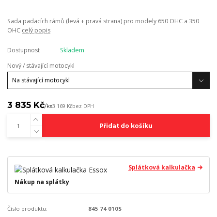
Sada padacích rámů (levá + pravá strana) pro modely 650 OHC a 350
OHC
celý popis
Dostupnost
Skladem
Nový / stávající motocykl
3 835 Kč
/
ks
3 169 Kč
bez DPH
Přidat do košíku
Splátková kalkulačka
Nákup na splátky
Číslo produktu:
845 74 010S