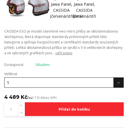
CASSIDA ESO je model otevřené neo retro přilby se sklolaminátovou
skořepinou, která disponuje standardy prémiových přileb této
kategorie a splňuje bezpečnostní a certifikační standardy současných
přileb. Lehká sklolaminátová přilba se vyrábí v 5-ti velikostech skořepiny
a ve vybraných grafikách jsou...
celý popis
Dostupnost
Skladem
Velikost
4 489 Kč
/
ks
3 710 Kč
bez DPH
Přidat do košíku