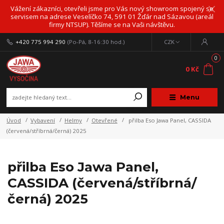
Vážení zákazníci, otevřeli jsme pro Vás nový showroom spojený se
servisem na adrese Veselíčko 74, 591 01 Žďár nad Sázavou (areál
firmy NTSUP). Těšíme se na Vaši návštěvu.
+420 775 994 290
(Po-Pá, 8-16:30 hod.)
CZK
0
0 Kč
Menu
Úvod
Vybavení
Helmy
Otevřené
přilba Eso Jawa Panel, CASSIDA
(červená/stříbrná/černá) 2025
přilba Eso Jawa Panel,
CASSIDA (červená/stříbrná/
černá) 2025