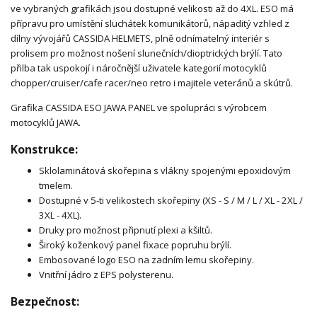
ve vybraných grafikách jsou dostupné velikosti až do 4XL. ESO má
přípravu pro umístění sluchátek komunikátorů, nápaditý vzhled z
dílny vývojářů CASSIDA HELMETS, plně odnímatelný interiér s
prolisem pro možnost nošení slunečních/dioptrických brýlí. Tato
přilba tak uspokojí i náročnější uživatele kategorií motocyklů
chopper/cruiser/cafe racer/neo retro i majitele veteránů a skútrů.
Grafika CASSIDA ESO JAWA PANEL ve spolupráci s výrobcem
motocyklů JAWA.
Konstrukce:
Sklolaminátová skořepina s vlákny spojenými epoxidovým
tmelem.
Dostupné v 5-ti velikostech skořepiny (XS - S / M / L / XL - 2XL /
3XL - 4XL).
Druky pro možnost připnutí plexi a kšiltů.
Široký koženkový panel fixace popruhu brýlí.
Embosované logo ESO na zadním lemu skořepiny.
Vnitřní jádro z EPS polysterenu.
Bezpečnost: