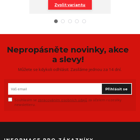
Zvolit variantu
Zv
Nepropásněte novinky, akce
a slevy!
Můžete se kdykoli odhlásit. Zasíláme jednou za 14 dní.
Přihlásit se
Souhlasím se
zpracováním osobních údajů
za účelem rozesílky
newsletteru.