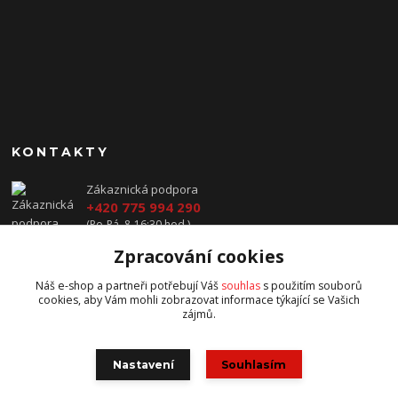
KONTAKTY
Zákaznická podpora
+420 775 994 290
(Po-Pá, 8-16:30 hod.)
Zpracování cookies
prodej@jawavysocina.cz
Náš e-shop a partneři potřebují Váš
souhlas
s použitím souborů
cookies, aby Vám mohli zobrazovat informace týkající se Vašich
zájmů.
Nastavení
Souhlasím
všechna práva vyhrazena