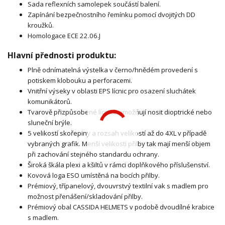
Sada reflexních samolepek součástí balení.
Zapínání bezpečnostního řemínku pomocí dvojitých DD
kroužků.
Homologace ECE 22.06.J
Hlavní přednosti produktu:
Plně odnímatelná výstelka v černo/hnědém provedení s
potiskem klobouku a perforacemi.
Vnitřní výseky v oblasti EPS lícnic pro osazení sluchátek
komunikátorů.
Tvarově přizpůsobené lícnice umožňují nosit dioptrické nebo
sluneční brýle.
5 velikostí skořepiny a rozsah velikostí až do 4XL v případě
vybraných grafik. Menší velikosti přilby tak mají menší objem
při zachování stejného standardu ochrany.
Široká škála plexi a kšiltů v rámci doplňkového příslušenství.
Kovová loga ESO umístěná na bocích přilby.
Prémiový, třípanelový, dvouvrstvý textilní vak s madlem pro
možnost přenášení/skladování přilby.
Prémiový obal CASSIDA HELMETS v podobě dvoudílné krabice
s madlem.