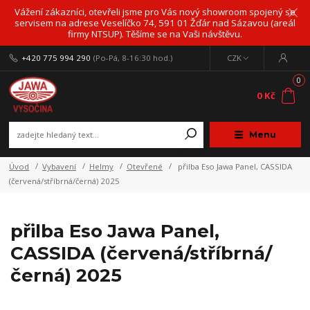
Vážení zákazníci, otevřeli jsme pro Vás nový showroom spojený se
servisem na adrese Veselíčko 74, 591 01 Žďár nad Sázavou (areál
firmy NTSUP). Těšíme se na Vaši návštěvu.
+420 775 994 290
(Po-Pá, 8-16:30 hod.)
CZK
0
0 Kč
Menu
Úvod
Vybavení
Helmy
Otevřené
přilba Eso Jawa Panel, CASSIDA
(červená/stříbrná/černá) 2025
přilba Eso Jawa Panel,
CASSIDA (červená/stříbrná/
černá) 2025