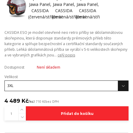
CASSIDA ESO je model otevřené neo retro přilby se sklolaminátovou
skořepinou, která disponuje standardy prémiových přileb této
kategorie a splňuje bezpečnostní a certifikační standardy současných
přileb. Lehká sklolaminátová přilba se vyrábí v 5-ti velikostech skořepiny
a ve vybraných grafikách jsou...
celý popis
Dostupnost
Není skladem
Velikost
4 489 Kč
/
ks
3 710 Kč
bez DPH
Přidat do košíku