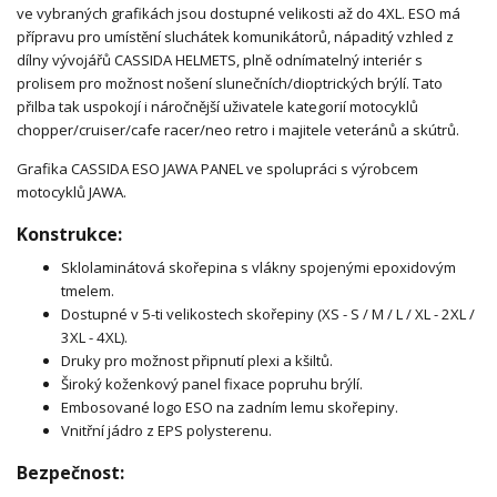
ve vybraných grafikách jsou dostupné velikosti až do 4XL. ESO má
přípravu pro umístění sluchátek komunikátorů, nápaditý vzhled z
dílny vývojářů CASSIDA HELMETS, plně odnímatelný interiér s
prolisem pro možnost nošení slunečních/dioptrických brýlí. Tato
přilba tak uspokojí i náročnější uživatele kategorií motocyklů
chopper/cruiser/cafe racer/neo retro i majitele veteránů a skútrů.
Grafika CASSIDA ESO JAWA PANEL ve spolupráci s výrobcem
motocyklů JAWA.
Konstrukce:
Sklolaminátová skořepina s vlákny spojenými epoxidovým
tmelem.
Dostupné v 5-ti velikostech skořepiny (XS - S / M / L / XL - 2XL /
3XL - 4XL).
Druky pro možnost připnutí plexi a kšiltů.
Široký koženkový panel fixace popruhu brýlí.
Embosované logo ESO na zadním lemu skořepiny.
Vnitřní jádro z EPS polysterenu.
Bezpečnost: