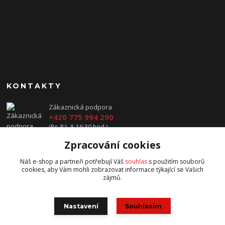
KONTAKTY
Zákaznická podpora
+420 775 994 290
(Po-Pá, 8-16:30 hod.)
Zpracování cookies
prodej@jawavysocina.cz
Náš e-shop a partneři potřebují Váš
souhlas
s použitím souborů
cookies, aby Vám mohli zobrazovat informace týkající se Vašich
zájmů.
Nastavení
Souhlasím
všechna práva vyhrazena