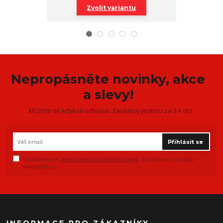
Zvolit variantu
Zv
Nepropásněte novinky, akce
a slevy!
Můžete se kdykoli odhlásit. Zasíláme jednou za 14 dní.
Přihlásit se
Souhlasím se
zpracováním osobních údajů
za účelem rozesílky
newsletteru.