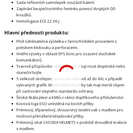
Sada reflexních samolepek součástí balení.
Zapínání bezpečnostního řemínku pomocí dvojitých DD
kroužků.
Homologace ECE 22.06.J
Hlavní přednosti produktu:
Plně odnímatelná výstelka v černo/hnědém provedení s
potiskem klobouku a perforacemi.
Vnitřní výseky v oblasti EPS lícnic pro osazení sluchátek
komunikátorů.
Tvarově přizpůsobené lícnice umožňují nosit dioptrické nebo
sluneční brýle.
5 velikostí skořepiny a rozsah velikostí až do 4XL v případě
vybraných grafik. Menší velikosti přilby tak mají menší objem
při zachování stejného standardu ochrany.
Široká škála plexi a kšiltů v rámci doplňkového příslušenství.
Kovová loga ESO umístěná na bocích přilby.
Prémiový, třípanelový, dvouvrstvý textilní vak s madlem pro
možnost přenášení/skladování přilby.
Prémiový obal CASSIDA HELMETS v podobě dvoudílné krabice
s madlem.